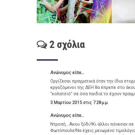
2 σχόλια
Ανώνυμος είπε...
Οργίζεσαι πραγματικά όταν την ίδια στιγ
εργαζόμενοι της ΔΕΗ θα έπρεπε στο άκου
"κολατσιό" σε όσα παιδιά το έχουν πραγμ
3 Μαρτίου 2015 στις 7:28 μ.μ.
Ανώνυμος είπε...
Ντροπή....Άκου ξύδι!!Κι άλλοι πόνεσαν σ
Φωτόπουλε!Να έχεις μειωμένο τιμολόγιο,