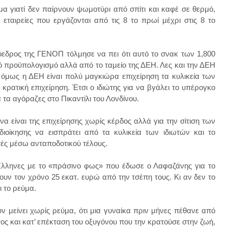
μα γιατί δεν παίρνουν ψωμοτύρι από σπίτι και καφέ σε θερμό,
εταιρείες που εργάζονται από τις 8 το πρωί μέχρι στις 8 το
ρόεδρος της ΓΕΝΟΠ τόλμησε να πει ότι αυτό το σνακ των 1,800
ό προϋπολογισμό αλλά από το ταμείο της ΔΕΗ. Λες και την ΔΕΗ
 όμως η ΔΕΗ είναι πολύ μαγκιώρα επιχείρηση τα κυλικεία των
ι κρατική επιχείρηση. Έτσι ο ιδιώτης για να βγάλει το υπέρογκο
α τα αγόραζες στο Πικαντίλι του Λονδίνου.
να είναι της επιχείρησης χωρίς κέρδος αλλά για την σίτιση των
ιοίκησης να εισπράτει από τα κυλικεία των ιδιωτών και το
ές μέσω ανταποδοτικού τέλους.
ι Έλληνες με το «πράσινο φως» που έδωσε ο Λαφαζάνης για το
υν τον χρόνο 25 εκατ. ευρώ από την τσέπη τους. Κι αν δεν το
ι το ρεύμα.
ν μείνει χωρίς ρεύμα, ότι μια γυναίκα πριν μήνες πέθανε από
ς και κατ’ επέκταση του οξυγόνου που την κρατούσε στην ζωή,