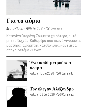
Για το αύριο
στον Τοίχο -
07 Jan 2021 -
1 Comments
Κατερίνα Γκαράνη Ζούμε το χειρότερο, αυτό
μην το ξεχνάς. Κάθε μέρα που περνά γινόμαστε
μάρτυρες αφόρητης κατάθλιψης, κάθε μέρα
αποχαιρετάμε κι έναν...
Ένα παιδί μετρούσε τ'
άστρα
Posted on 13 Dec 2020 -
0 Comments
Τον έλεγαν Αλέξανδρο
Posted on 06 Dec 2020 -
0 Comments