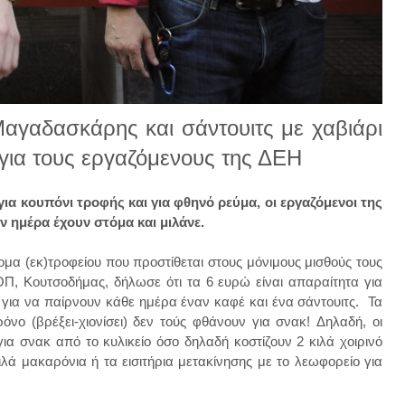
γαδασκάρης και σάντουιτς με χαβιάρι
ό για τους εργαζόμενους της ΔΕΗ
για κουπόνι τροφής και για φθηνό ρεύμα, οι εργαζόμενοι της
 ημέρα έχουν στόμα και μιλάνε.
ομα (εκ)τροφείου που προστίθεται στους μόνιμους μισθούς τους
, Κουτσοδήμας, δήλωσε ότι τα 6 ευρώ είναι απαραίτητα για
 για να παίρνουν κάθε ημέρα έναν καφέ και ένα σάντουιτς. Τα
όνο (βρέξει-χιονίσει) δεν τούς φθάνουν για σνακ!
Δηλαδή, οι
α σνακ από το κυλικείο όσο δηλαδή κοστίζουν 2 κιλά χοιρινό
ιλά μακαρόνια ή τα εισιτήρια μετακίνησης με το λεωφορείο για