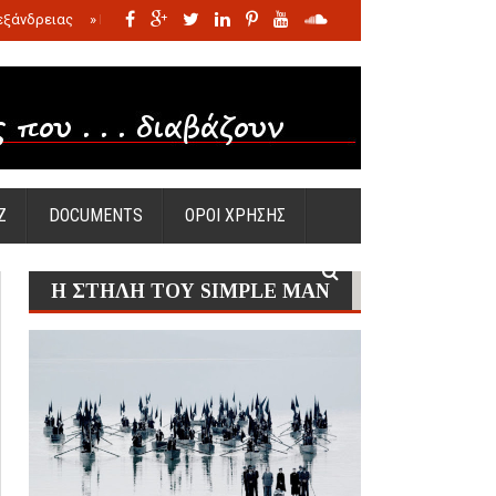
εξάνδρειας
»
Η σφαγή των νηπίων της Σάντας
»
Πώς προέκυψε η Ωραία
Ζ
DOCUMENTS
ΟΡΟΙ ΧΡΗΣΗΣ
Η ΣΤΗΛΗ ΤΟΥ SIMPLE MAN