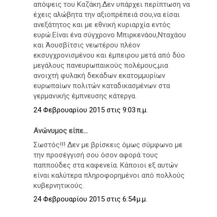
απόψεις του Καζάκη.Δεν υπάρχει περίπτωση να
έχεις αλώβητα την αξιοπρέπειά σου,να είσαι
ανεξάτητος και με εθνική κυριαρχία εντός
ευρώ.Είναι ένα σύγχρονο Μπιρκενάου,Νταχάου
και Άουσβίτσις νεωτέρου πλέον
εκσυγχρονισμένου και έμπειρου μετά από δύο
μεγάλους πανευρωπαικούς πολέμους,μια
ανοιχτή φυλακή δεκάδων εκατομμυρίων
ευρωπαίων πολιτών καταδικασμένων στα
γερμανικής έμπνευσης κάτεργα.
24 Φεβρουαρίου 2015 στις 9:03 π.μ.
Ανώνυμος είπε...
Σωστός!!! Δεν με βρίσκεις όμως σύμφωνο με
την προσέγγισή σου όσον αφορά τους
παππούδες στα καφενεία. Κάποιοι εξ αυτών
είναι καλύτερα πληροφορημένοι από πολλούς
κυβερνητικούς.
24 Φεβρουαρίου 2015 στις 6:54 μ.μ.