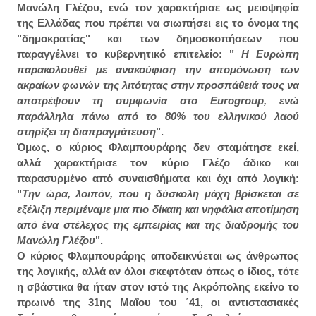
Μανώλη Γλέζου, ενώ τον χαρακτήρισε ως μειοψηφία
της Ελλάδας που πρέπει να σιωπήσει εις το όνομα της
"δημοκρατίας" και των δημοσκοπήσεων που
παραγγέλνει το κυβερνητικό επιτελείο: "
Η Ευρώπη
παρακολουθεί με ανακούφιση την απομόνωση των
ακραίων φωνών της λιτότητας στην προσπάθειά τους να
αποτρέψουν τη συμφωνία στο Eurogroup, ενώ
παράλληλα πάνω από το 80% του ελληνικού λαού
στηρίζει τη διαπραγμάτευση
".
Όμως, ο κύριος Φλαμπουράρης δεν σταμάτησε εκεί,
αλλά χαρακτήρισε τον κύριο Γλέζο άδικο και
παρασυρμένο από συναισθήματα και όχι από λογική:
"
Την ώρα, λοιπόν, που η δύσκολη μάχη βρίσκεται σε
εξέλιξη περιμέναμε μια πιο δίκαιη και νηφάλια αποτίμηση
από ένα στέλεχος της εμπειρίας και της διαδρομής του
Μανώλη Γλέζου
".
Ο κύριος Φλαμπουράρης αποδεικνύεται ως άνθρωπος
της λογικής, αλλά αν όλοι σκεφτόταν όπως ο ίδιος, τότε
η σβάστικα θα ήταν στον ιστό της Ακρόπολης εκείνο το
πρωινό της 31ης Μαΐου του ΄41, οι αντιστασιακές