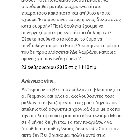
οικοδομηθεί μεταξύ μας,με ένα τέτοιο
εταίρο,τόσο κακόπιστο και ανήθικο εταίτο
έχουμε?Εταίρος είναι αυτός ή ένας δολοφόνος
κατά συρροήν?Ποιά δουλειά έχουμε να
συνεργαζόμαστε με ένα τέτοιο δολοφόνο?
Ξέρετε πουθενά στο κόσμο το θύμα να
συνδιαλέγεται με το θύτη?Δ επαίρνει τα μέτρα
του,δε προφυλάσσεται?Δε λαμβάνει κάποιες
άμυνες για παν ενδεχόμενο?
23 Φεβρουαρίου 2015 στις 11:10 π.μ.
Ανώνυμος είπε...
Δε ξέρω αν το βλέπουν μάλλον το βλέπουν.,ότι
οι Γερμανοί και όλοι οι ακολουθούντες τους
μάλλον οι εκβιαζόμενοί τους μας οδηγούν σε
απελπιστικά ασφυκτικά χρονικά όρια με σκοπό
την απόλυτη υπακοή και αυτοεξευτελισμό.Μέσα
σε 4 μήνες δε γίνεται εκ των πραγμάτων να
διορθώσεις παθογένειες δεκαετιών.Όσο κι αν
αυτό ξενίζει βρίσκομαι πολύ κοντά στις