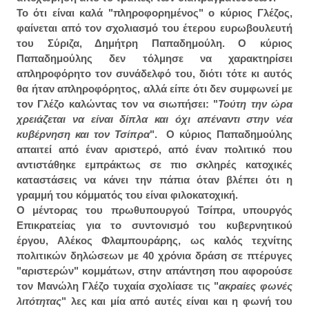
Το ότι είναι καλά "πληροφορημένος" ο κύριος Γλέζος,
φαίνεται από τον σχολιασμό του έτερου ευρωβουλευτή
του Σύριζα, Δημήτρη Παπαδημούλη. Ο κύριος
Παπαδημούλης δεν τόλμησε να χαρακτηρίσει
απληροφόρητο τον συνάδελφό του, διότι τότε κι αυτός
θα ήταν απληροφόρητος, αλλά είπε ότι δεν συμφωνεί με
τον Γλέζο καλώντας τον να σιωπήσει: "
Τούτη την ώρα
χρειάζεται να είναι δίπλα και όχι απέναντι στην νέα
κυβέρνηση και τον Τσίπρα
". Ο κύριος Παπαδημούλης
απαιτεί από έναν αριστερό, από έναν πολιτικό που
αντιστάθηκε εμπράκτως σε πιο σκληρές κατοχικές
καταστάσεις να κάνει την πάπια όταν βλέπει ότι η
γραμμή του κόμματός του είναι φιλοκατοχική.
Ο μέντορας του πρωθυπουργού Τσίπρα, υπουργός
Επικρατείας για το συντονισμό του κυβερνητικού
έργου, Αλέκος Φλαμπουράρης, ως καλός τεχνίτης
πολιτικών δηλώσεων με 40 χρόνια δράση σε πτέρυγες
"αριστερών" κομμάτων, στην απάντηση που αφορούσε
τον Μανώλη Γλέζο τυχαία σχολίασε τις "
ακραίες φωνές
λιτότητας
" λες και μία από αυτές είναι και η φωνή του