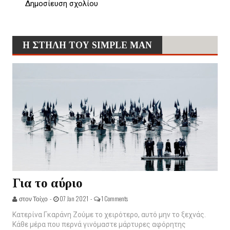
Δημοσίευση σχολίου
Η ΣΤΗΛΗ ΤΟΥ SIMPLE MAN
Για το αύριο
στον Τοίχο -
07 Jan 2021 -
1 Comments
Κατερίνα Γκαράνη Ζούμε το χειρότερο, αυτό μην το ξεχνάς.
Κάθε μέρα που περνά γινόμαστε μάρτυρες αφόρητης