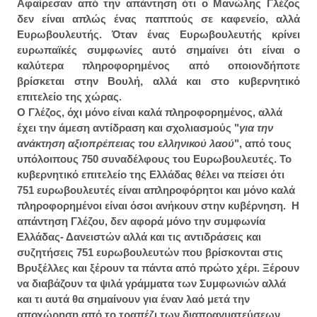
Αφαίρεσαν από την απάντηση ότι ο Μανώλης Γλέζος
δεν είναι απλώς ένας παππούς σε καφενείο, αλλά
Ευρωβουλευτής. Όταν ένας Ευρωβουλευτής κρίνει
ευρωπαϊκές συμφωνίες αυτό σημαίνει ότι είναι ο
καλύτερα πληροφορημένος από οποιονδήποτε
βρίσκεται στην Βουλή, αλλά και στο κυβερνητικό
επιτελείο της χώρας.
Ο Γλέζος, όχι μόνο είναι καλά πληροφορημένος, αλλά
έχει την άμεση αντίδραση και σχολιασμούς "
για την
ανάκτηση αξιοπρέπειας του ελληνικού λαού
", από τους
υπόλοιπους 750 συναδέλφους του Ευρωβουλευτές. Το
κυβερνητικό επιτελείο της Ελλάδας θέλει να πείσει ότι
751 ευρωβουλευτές είναι απληροφόρητοι και μόνο καλά
πληροφορημένοι είναι όσοι ανήκουν στην κυβέρνηση. Η
απάντηση Γλέζου, δεν αφορά μόνο την συμφωνία
Ελλάδας- Δανειστών αλλά και τις αντιδράσεις και
συζητήσεις 751 ευρωβουλευτών που βρίσκονται στις
Βρυξέλλες και ξέρουν τα πάντα από πρώτο χέρι. Ξέρουν
να διαβάζουν τα ψιλά γράμματα των Συμφωνιών αλλά
και τι αυτά θα σημαίνουν για έναν λαό μετά την
αποχώρηση από το τραπέζι των διαπραγματεύσεων.