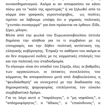
συναισθηματισμού. Ακόμα κι αν αποφασίσει να κάνει
πίσω για το "καλό της αριστεράς" ή να ξηλωθεί από το
κόμμα σαν γραφικός γεροντοέφηβος, ως πολίτες
πρέπει να λάβουμε υπόψη ότι ο γηραιός πολιτικός
"χτυπάει συναγερμό" για όσα πρόκειται να έρθουν. Είδε,
ξέρει, μίλησε.
Μέσα από την φωλιά του Ευρωκοινοβουλίου έστειλε
δημόσια την αλήθεια για το τι συμβαίνει με τις
υπογραφές και την δήθεν πολιτική αντίσταση της
ελληνικής κυβέρνησης. Έπραξε το καθήκον του ακόμα κι
αν δεν συμφωνεί ουδείς με τις κομματικές επιλογές του
και την πολιτική του σταδιοδρομία.
Το σίγουρο είναι ότι οπαδοί του Σύριζα, όλες οι βαθμίδες
των οργανώσεων, οι έκτακτες συνελεύσεις του
κόμματος θα αποφασίσουν μετά από διαβουλεύσεις η
"ψευδαίσθηση" να συνεχιστεί με την διαδικασία της
δημοκρατικής ψηφοφορίας επιλέγοντας τον εύκολο
συμβιβαστικό δρόμο.
Για το λόγο αυτό ο "παράλογος", ο "μη νηφάλιος", ο
"απληροφόρητος", ο "άδικος", ο "επικίνδυνος", ο