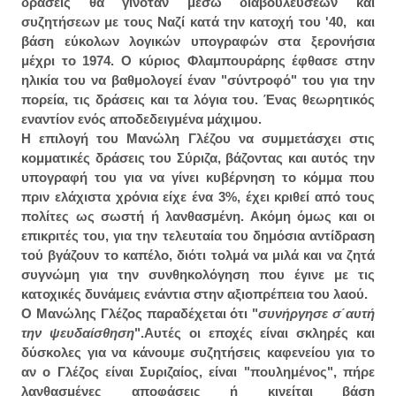
δράσεις θα γινόταν μέσω διαβουλεύσεων και
συζητήσεων με τους Ναζί κατά την κατοχή του '40, και
βάση εύκολων λογικών υπογραφών στα ξερονήσια
μέχρι το 1974. Ο κύριος Φλαμπουράρης έφθασε στην
ηλικία του να βαθμολογεί έναν "σύντροφό" του για την
πορεία, τις δράσεις και τα λόγια του. Ένας θεωρητικός
εναντίον ενός αποδεδειγμένα μάχιμου.
Η επιλογή του Μανώλη Γλέζου να συμμετάσχει στις
κομματικές δράσεις του Σύριζα, βάζοντας και αυτός την
υπογραφή του για να γίνει κυβέρνηση το κόμμα που
πριν ελάχιστα χρόνια είχε ένα 3%, έχει κριθεί από τους
πολίτες ως σωστή ή λανθασμένη. Ακόμη όμως και οι
επικριτές του, για την τελευταία του δημόσια αντίδραση
τού βγάζουν το καπέλο, διότι τολμά να μιλά και να ζητά
συγνώμη για την συνθηκολόγηση που έγινε με τις
κατοχικές δυνάμεις ενάντια στην αξιοπρέπεια του λαού.
Ο Μανώλης Γλέζος παραδέχεται ότι "
συνήργησε σ΄αυτή
την ψευδαίσθηση
".Αυτές οι εποχές είναι σκληρές και
δύσκολες για να κάνουμε συζητήσεις καφενείου για το
αν ο Γλέζος είναι Συριζαίος, είναι "πουλημένος", πήρε
λανθασμένες αποφάσεις ή κινείται βάση