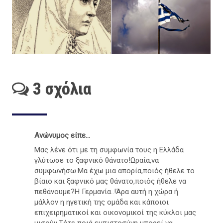
3 σχόλια
Ανώνυμος είπε...
Μας λένε ότι με τη συμφωνία τους η Ελλάδα
γλύτωσε το ξαφνικό θάνατο!Ωραία,να
συμφωνήσω.Μα έχω μια απορία,ποιός ήθελε το
βίαιο και ξαφνικό μας θάνατο,ποιός ήθελε να
πεθάνουμε?Η Γερμανία..!Άρα αυτή η χώρα ή
μάλλον η ηγετική της ομάδα και κάποιοι
επιχειρηματικοί και οικονομικοί της κύκλοι μας
μισούν.Τότε ποιά εμπιστοσύνη μπορεί να