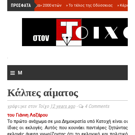
ΠΡΟΣΦΑΤΑ
»
«Ολόγραμμα» 2000 ετών
»
Το τέλος της Οδύσσειας
»
Κέρκωπ
.
≡
M
e
Κάλπες αίματος
n
u
γράφτηκε στον Τοίχο
12 years ago
-
4 Comments
του Γιάννη Λαζάρου
Το πρώτο ανάχωμα σε μια
Δημοκρατία υπό Κατοχή είναι οι
ίδιες οι εκλογές. Αυτός που κουνάει παντιέρες ζητώντας
εκλογές άμεσα γνωρίζοντας ότι το εκλογικό και πολιτικό