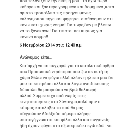
που ταλανιζουν την σκεψη μου....τα εχω τωρα
καθαρα και ξαστερα γραμμενα και δομημενα ,κατα
αριστο τροπο!Απο τις προηγουμενες
εκλογε,οπου πηγα και ψηφησα...αισθανομουν οτι
κανω κατι χωρις νοημα! Για τωρα,δεν με βλεπω
να το ξανακανω! Για τιποτα...και κυριως για
κανενα κομμα!!
6 Νοεμβρίου 2014 στις 12:40 π.μ.
Ανώνυμος είπε...
Κατ΄αρχή να σε συγχαρώ για τα καταλυτικά άρθρα
σου.Προσωπικά ντρέπομαι που ζω σε αυτή τη
χώρα.Θέλω να φύγω αλλά πλέον η ηλικία μου δε
μου το επιτρέπει αλλά και λόγω ανειδίκευσης
δύσκολα θα μπορούσα να βρώ θαλπωρή
αλλού..Συμμετείχα από νωρίς στις
κινητοποιήσεις στο Σύνταγμα,πολύ πριν ο
κόσμος καταλάβει το πού θα μας
οδηγούσαν.Αδιέξοδο σήμερα,πλήρης
υποταγή,γνωστοί και φίλοι αλλά και συγγενείς
ήδη έχουν φύγει στο εξωτερικό,κι εγώ εδώ...να