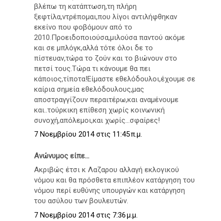
βλέπω τη κατάπτωση,τη πλήρη
ξεφτίλα,ντρέπομαι,που λίγοι αντιλήφθηκαν
εκείνο που φοβόμουν από το
2010.Προειδοποιούσα,μιλούσα παντού ακόμε
και σε μπλόγκ,αλλά τότε όλοι δε το
πίστευαν,τώρα το ζούν και το βιώνουν στο
πετσί τους.Τώρα τι κάνουμε θα πει
κάποιος,τίποτα!Είμαστε εθελόδουλοι,έχουμε σε
καίρια σημεία εθελόδουλους,μας
αποστραγγίζουν περαιτέρω,και αναμένουμε
και..τούρκικη επίθεση χωρίς κοινωνική
συνοχή,απόλεμοι,και χωρίς...σφαίρες!
7 Νοεμβρίου 2014 στις 11:45 π.μ.
Ανώνυμος είπε...
Ακριβώς έτσι κ Λαζαρου αλλαγή εκλογικού
νόμου και θα πρόσθετα επιπλέον κατάργηση του
νόμου περί ευθύνης υπουργών και κατάργηση
του ασύλου των βουλευτών.
7 Νοεμβρίου 2014 στις 7:36 μ.μ.