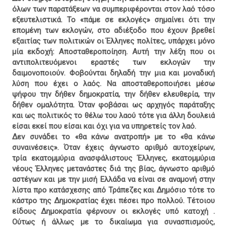
όλων των παρατάξεων να συμπεριφέρονται στον λαό τόσο
εξευτελιστικά. Το «πάμε σε εκλογές» σημαίνει ότι την
επομένη των εκλογών, στο αδιέξοδο που έχουν βρεθεί
εξαιτίας των πολιτικών οι Έλληνες πολίτες, υπάρχει μόνο
μία εκδοχή: Αποσταθεροποίηση. Αυτή την λέξη που οι
αντιπολιτευόμενοι εραστές των εκλογών την
δαιμονοποιούν. Φοβούνται δηλαδή την μια και μοναδική
λύση που έχει ο λαός. Να αποσταθεροποιήσει μέσω
ψήφου την δήθεν δημοκρατία, την δήθεν ελευθερία, την
δήθεν ομαλότητα. Όταν φοβάσαι ως αρχηγός παράταξης
και ως πολιτικός το θέλω του λαού τότε για άλλη δουλειά
είσαι εκεί που είσαι και όχι για να υπηρετείς τον λαό.
Δεν συνάδει το «θα κάνω ανατροπή» με το «θα κάνω
συναινέσεις». Όταν έχεις άγνωστο αριθμό αυτοχείρων,
τρία εκατομμύρια ανασφάλιστους Έλληνες, εκατομμύρια
νέους Έλληνες μετανάστες διά της βίας, άγνωστο αριθμό
αστέγων και με την μισή Ελλάδα να είναι σε αναμονή στην
λίστα προ κατάσχεσης από Τράπεζες και Δημόσιο τότε το
κάστρο της Δημοκρατίας έχει πέσει προ πολλού. Τέτοιου
είδους Δημοκρατία φέρνουν οι εκλογές υπό κατοχή .
Ούτως ή άλλως με το δικαίωμα για συνασπισμούς,