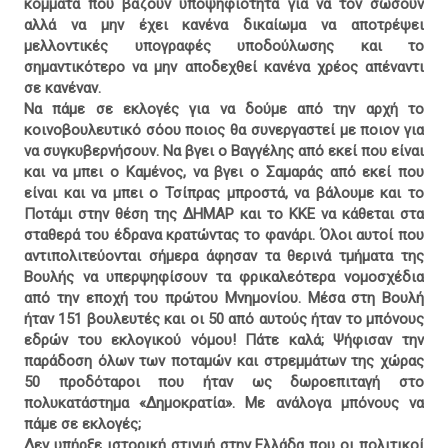
κόμματα που βάζουν υποψηφιότητα για να τον σώσουν
αλλά να μην έχει κανένα δικαίωμα να αποτρέψει
μελλοντικές υπογραφές υποδούλωσης και το
σημαντικότερο να μην αποδεχθεί κανένα χρέος απέναντι
σε κανέναν.
Να πάμε σε εκλογές για να δούμε από την αρχή το
κοινοβουλευτικό σόου ποιος θα συνεργαστεί με ποιον για
να συγκυβερνήσουν. Να βγει ο Βαγγέλης από εκεί που είναι
και να μπει ο Καμένος, να βγει ο Σαμαράς από εκεί που
είναι και να μπει ο Τσίπρας μπροστά, να βάλουμε και το
Ποτάμι στην θέση της ΔΗΜΑΡ και το ΚΚΕ να κάθεται στα
σταθερά του έδρανα κρατώντας το φανάρι. Όλοι αυτοί που
αντιπολιτεύονται σήμερα άφησαν τα θερινά τμήματα της
Βουλής να υπερψηφίσουν τα φρικαλεότερα νομοσχέδια
από την εποχή του πρώτου Μνημονίου. Μέσα στη Βουλή
ήταν 151 βουλευτές και οι 50 από αυτούς ήταν το μπόνους
εδρών του εκλογικού νόμου! Πάτε καλά; Ψήφισαν την
παράδοση όλων των ποταμών και στρεμμάτων της χώρας
50 προδόταροι που ήταν ως δωροεπιταγή στο
πολυκατάστημα «Δημοκρατία». Με ανάλογα μπόνους να
πάμε σε εκλογές;
Δεν υπήρξε ιστορική στιγμή στην Ελλάδα που οι πολιτικοί