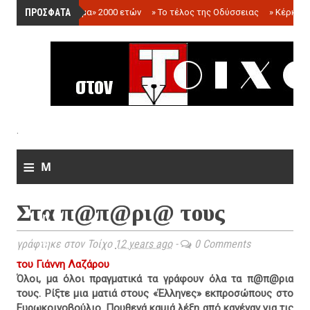
ΠΡΟΣΦΑΤΑ
»
«Ολόγραμμα» 2000 ετών
»
Το τέλος της Οδύσσειας
»
Κέρκωπ
.
≡
M
e
Στα π@π@ρι@ τους
n
u
γράφτηκε στον Τοίχο
12 years ago
-
0 Comments
του Γιάννη Λαζάρου
Όλοι, μα όλοι πραγματικά τα γράφουν όλα τα π@π@ρια
τους. Ρίξτε μια ματιά στους «Έλληνες» εκπροσώπους στο
Ευρωκοινοβούλιο. Πουθενά καμιά λέξη από κανέναν για τις