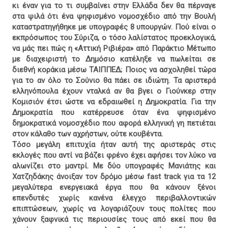
κι έναν για το τι συμβαίνει στην Ελλάδα δεν θα πέρναγε
στα ψιλά ότι ένα ψηφισμένο νομοσχέδιο από την Βουλή
καταστρατηγήθηκε με υπογραφές 8 υπουργών. Πού είναι ο
εκπρόσωπος του Σύριζα, ο τόσο λαλίστατος προεκλογικά,
να μάς πει πώς η «Αττική Ριβιέρα» από Παράκτιο Μέτωπο
με διαχειριστή το Δημόσιο κατέληξε να πωλείται σε
διεθνή κοράκια μέσω ΤΑΙΠΠΕΔ; Ποιος να ασχοληθεί τώρα
για το αν όλο το Σούνιο θα πάει σε ιδιώτη. Τα αριστερά
ελληνόπουλα έχουν νταλκά αν θα βγει ο Γιούνκερ στην
Κομισιόν έτσι ώστε να εδραιωθεί η Δημοκρατία. Για την
Δημοκρατία που κατέρρευσε όταν ένα ψηφισμένο
δημοκρατικά νομοσχέδιο που αφορά ελληνική γη πετιέται
στον κάλαθο των αχρήστων, ούτε κουβέντα.
Τόσο μεγάλη επιτυχία ήταν αυτή της αριστεράς στις
εκλογές που αντί να βάζει φρένο έχει αφήσει τον λύκο να
αλωνίζει στο μαντρί. Με δύο υπογραφές Μανιάτης και
Χατζηδάκης άνοιξαν τον δρόμο μέσω fast track για τα 12
μεγαλύτερα ενεργειακά έργα που θα κάνουν ξένοι
επενδυτές χωρίς κανένα έλεγχο περιβαλλοντικών
επιπτώσεων, χωρίς να λογαριάζουν τους πολίτες που
χάνουν ξαφνικά τις περιουσίες τους από εκεί που θα