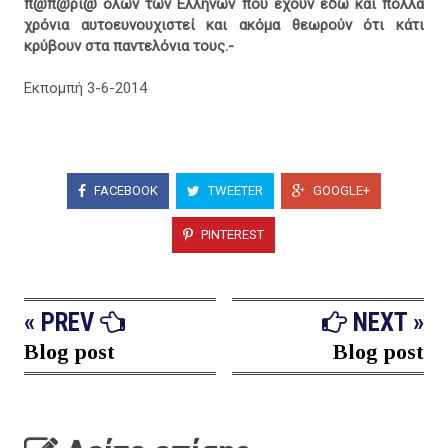
π@π@ρι@ όλων των Ελλήνων που έχουν εδώ και πολλά
χρόνια αυτοευνουχιστεί και ακόμα θεωρούν ότι κάτι
κρύβουν στα παντελόνια τους.-
Εκπομπή 3-6-2014
FACEBOOK
TWEETER
GOOGLE+
PINTEREST
« PREV
NEXT »
Blog post
Blog post