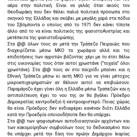
αέρα στην πολιτική. Είναι να γελάς όταν ακούς τον
Θεοδωράκη που δεν θέλει παλιά πολιτικά πρόσωπα στο
σκηνικό της Ελλάδας και σκύβει με μεγάλη χαρά στα πόδια
του Σβόμποντα ο οποίος από το 1971 δεν κάνει τίποτε
άλλο από το να είναι πολιτικός της φασιστοΑυστρίας και
μετέπειτα της φασιστοΕυρώπης.
Στα @@ όλων τους αν μετά την Τράπεζα Πειραιώς που
διαχειρίζεται μέσω ΜΚΟ τα χωράφια αλλά και τις
επιδοτήσεις των αγροτών βάζοντας χέρι με το έτσι θέλω
στις οικονομίες τους όταν αυτοί χρωστάνε ("τυχαία" όλοι
χρωστάνε). Στα @@ τους αν στο παιχνίδι μπαίνει και η
Εθνική Τράπεζα μέσω κι αυτή ΜΚΟ για να γίνει μέτοχος
μικροεπιχειρηματιών αν θέλουν αυτοί να επιβιώσουν.
Παραμάγαζο έχει γίνει όλη η Ελλάδα μέσω Τραπεζών και η
αντιπολίτευση έχει το νου της αν θα βγάλει Πρόεδρο
Δημοκρατίας κεντροδεξιό ή κεντροαριστερό. Ποιας χώρας
θα είναι Πρόεδρος δεν ενδιαφέρει κανέναν διότι Ελλάδα
κατά την Προεδρία οποιουδήποτε δεν θα υπάρχει.
Στα @@ των ψηφισμένων αυτοδιοικητικών αρχόντων και
των κακομοίρηδων συμβούλων τους το δεδικασμένο που
θα υπάρχει μετά την δίκη του πρώην Δημάρχου Ικαρίας