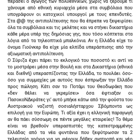
περάσει ο αγωγός των πολυεθνικών, χωρίς να ξέρουμε τι
χάνουμε από εθνική κυριαρχία μέσα στα συμβόλαια που
υπογράφουν οι κατοχικοί υπουργοί με τους επενδυτές.
Στα @@ της αντιπολίτευσης που θα έπρεπε να ξεψειρίσει
όλα τα συμβόλαια και τις μελέτες και να στήνει δικαστήρια
κάθε μέρα υπέρ της δημόσιας γης, που τόσο κόπτεται στα
λόγια από τα τηλεοπτικά μπαλκόνια. Αν η Ελλάδα είχε το
όνομα Γιούνκερ θα είχε μία ελπίδα υπεράσπισης από την
αξιωματική αντιπολίτευση.
Ο Σύριζα έχει πάρει το εκλογικό του ποσοστό κι αντί να
το μοστράρει μέσα στην Βουλή και στα Δικαστήρια (εθνικά
και διεθνή) υπερασπίζοντας την Ελλάδα, το πουλάει όσο-
όσο για συμμαχίες με αυτούς που έσπρωξαν την Ελλάδα
προς πώληση. Κάτι σαν το Ποτάμι του Θεοδωράκη που
«δεν θέλει να γκρεμίσει» όσα έφτιαξαν οι
ΠασοκοΝΔκράτες γι’ αυτό μπήκε κάτω από την φούστα του
Αυστριακού ναζιστή σοσιαλήσταρχου Σβόμποντα ως
επιλογή για την Ευρώπη. Τι αξία έχει η ελληνική παραγωγή
αν θα πάει σύσσωμη σε πέντε μεγάλες εταιρείες! Το θέμα
είναι να βρεθούν υπερασπιστές της κατεστραμμένης
Ελλάδας από τα νέα φυντάνια που ξεφύτρωσαν τα 2
τελευταία χρόνια για να φέρουν δήθεν ανατροπή και νέο