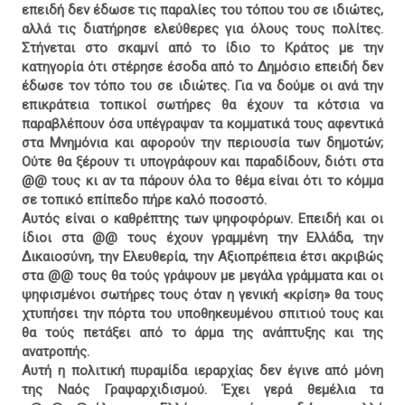
επειδή δεν έδωσε τις παραλίες του τόπου του σε ιδιώτες,
αλλά τις διατήρησε ελεύθερες για όλους τους πολίτες.
Στήνεται στο σκαμνί από το ίδιο το Κράτος με την
κατηγορία ότι στέρησε έσοδα από το Δημόσιο επειδή δεν
έδωσε τον τόπο του σε ιδιώτες. Για να δούμε οι ανά την
επικράτεια τοπικοί σωτήρες θα έχουν τα κότσια να
παραβλέπουν όσα υπέγραψαν τα κομματικά τους αφεντικά
στα Μνημόνια και αφορούν την περιουσία των δημοτών;
Ούτε θα ξέρουν τι υπογράφουν και παραδίδουν, διότι στα
@@ τους κι αν τα πάρουν όλα το θέμα είναι ότι το κόμμα
σε τοπικό επίπεδο πήρε καλό ποσοστό.
Αυτός είναι ο καθρέπτης των ψηφοφόρων. Επειδή και οι
ίδιοι στα @@ τους έχουν γραμμένη την Ελλάδα, την
Δικαιοσύνη, την Ελευθερία, την Αξιοπρέπεια έτσι ακριβώς
στα @@ τους θα τούς γράψουν με μεγάλα γράμματα και οι
ψηφισμένοι σωτήρες τους όταν η γενική «κρίση» θα τους
χτυπήσει την πόρτα του υποθηκευμένου σπιτιού τους και
θα τούς πετάξει από το άρμα της ανάπτυξης και της
ανατροπής.
Αυτή η πολιτική πυραμίδα ιεραρχίας δεν έγινε από μόνη
της Ναός Γραψαρχιδισμού. Έχει γερά θεμέλια τα