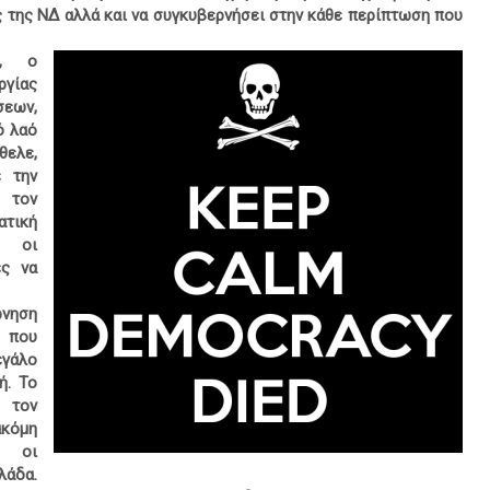
 της ΝΔ αλλά και να συγκυβερνήσει στην κάθε περίπτωση που
η, ο
γίας
εων,
ό λαό
θελε,
 την
 τον
ατική
ι οι
ές να
ρνηση
ή που
εγάλο
ή. Το
ό τον
κόμη
ς οι
άδα.