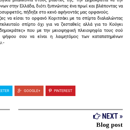
ογικά μπαλκόνια στους βιαστές της. Την Δημοκρατία να την
νων στην Ελλάδα, διότι ξυπνώντας ένα πρωί και βλέποντας να
συρφετός, πήδηξε στο κενό αφήνοντάς μας ορφανούς.
ς να είσαι το ορφανό Κοριτσάκι με τα σπίρτα διαλαλώντας
τελευταίο σπίρτο όχι για να ζεσταθείς αλλά για το Κούγκι
«δημοκράτες» που με την μειοψηφική πλειοψηφία τους σού
ς ψήφου σου να είναι η λαιμητόμος των καταπατημένων
υ.-
ETER
GOOGLE+
PINTEREST
NEXT »
Blog post