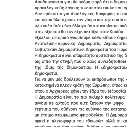
Αποδεικνύεται για μία ακόμη φορά ότι ο δημοκ
προεκλογικούς λόγους των υποτακτικών που όρι
Δεν πρόκειται για ιδεολογικές διαφορές, οι ο
και αφού όλα έχασαν τον νόημα και την ουσία 
όλα καλά διότι ένα έλλογο όν κατανοώντας ακό
στην εξουσία θα τον είχε πετάξει στον Καιάδα .
Εξάλλου ιστορικά γνωρίσαμε κάθε είδους δημοκ
Ανατολική-Γερμανική Δημοκρατία, Δημοκρατί
Σοβιετικών Δημοκρατιών, Δημοκρατία του Γιαρο
Η Δημοκρατία είναι απαραίτητο συστατικό της 
ως όπιο την στιγμή που ο λαός συνειδητοποιε
της ίδιας της δημοκρατίας. Η «Δημοκρατία
Δημοκρατία.
Για να μην μάς δουλεύουν οι εκπρόσωποι της 
κατακτημένα πλέον κράτη της Ευρώπης, όπως έκ
όπου ο Αρχιερέας χάνει την έδρα του (εξουσία)
Η Δημοκρατία είναι το πιο σκληρό πολίτευμα.
άγνοια σε αυτούς που είτε ζητούν την ψήφο, 
τερτίπια που σβήνουν τις ευθύνες της καταστ
με έτοιμο σταυρωμένο ψηφοδέλτιο. Η Δημοκρατ
αρκεί η πλειοψηφία του «θεωρώ» αλλά οι κα