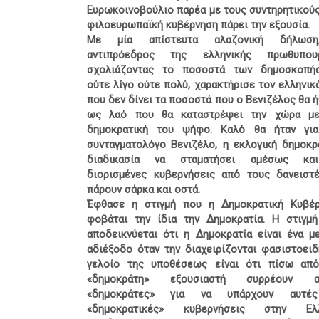
Ευρωκοινοβούλιο παρέα με τους συντηρητικούς
φιλοευρωπαϊκή κυβέρνηση πάρει την εξουσία.
Με μία απίστευτα αλαζονική δήλωσ
αντιπρόεδρος της ελληνικής πρωθυπουρ
σχολιάζοντας το ποσοστά των δημοσκοπήσ
ούτε λίγο ούτε πολύ, χαρακτήρισε τον ελληνικ
που δεν δίνει τα ποσοστά που ο Βενιζέλος θα ή
ως λαό που θα καταστρέψει την χώρα με
δημοκρατική του ψήφο. Καλό θα ήταν για
συνταγματολόγο Βενιζέλο, η εκλογική δημοκρ
διαδικασία να σταματήσει αμέσως κα
διορισμένες κυβερνήσεις από τους δανειστ
πάρουν σάρκα και οστά.
Έφθασε η στιγμή που η Δημοκρατική Κυβέ
φοβάται την ίδια την Δημοκρατία. Η στιγμ
αποδεικνύεται ότι η Δημοκρατία είναι ένα μ
αδιέξοδο όταν την διαχειρίζονται φασιστοειδ
γελοίο της υποθέσεως είναι ότι πίσω απ
«δημοκράτη» εξουσιαστή συρρέουν α
«δημοκράτες» για να υπάρχουν αυτέ
«δημοκρατικές» κυβερνήσεις στην Ελλ