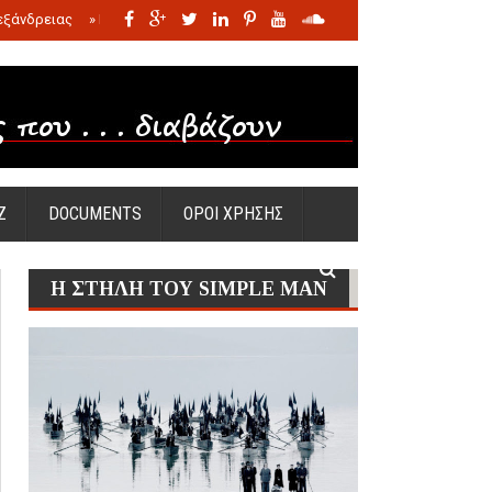
εξάνδρειας
»
Η σφαγή των νηπίων της Σάντας
»
Πώς προέκυψε η Ωραία
Ζ
DOCUMENTS
ΟΡΟΙ ΧΡΗΣΗΣ
Η ΣΤΗΛΗ ΤΟΥ SIMPLE MAN