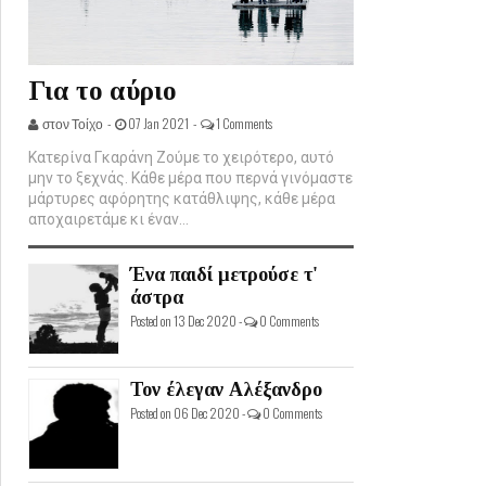
Για το αύριο
στον Τοίχο -
07 Jan 2021 -
1 Comments
Κατερίνα Γκαράνη Ζούμε το χειρότερο, αυτό
μην το ξεχνάς. Κάθε μέρα που περνά γινόμαστε
μάρτυρες αφόρητης κατάθλιψης, κάθε μέρα
αποχαιρετάμε κι έναν...
Ένα παιδί μετρούσε τ'
άστρα
Posted on 13 Dec 2020 -
0 Comments
Τον έλεγαν Αλέξανδρο
Posted on 06 Dec 2020 -
0 Comments