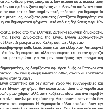
ρατικά κυβερνημένος λαός, ποτέ δεν άκουσε ούτε ακούει τους
ζαν και ορίζουν ξένοι αφέντες να κυβερνάνε αυτόν τον τόπο.
ποίες ουσιαστικά δεν υπήρξαν ποτέ, πρόκειται για δημοκρατία
στις μέρες μας, ο ναζιστοφασίστας βαφτίζεται δημοκράτης και
μη και δημοκρατικά ψήγματα, μετά από τις δηλώσεις περί 10%
ρατία εκτός από την ελληνική. Δυτική-Γερμανική δημοκρατία,
α της Γκάνα, Δημοκρατία της Κίνας, Ένωση Σοσιαλιστικών
υζέλσκι, Δημοκρατία του Χίτλερ και πάει λέγοντας.
διακυβέρνησης κάθε λαού, όπως και του ελληνικού. Λειτουργεί
ί ότι δεν δημοκρατείται αλλά τρομοκρατείται με τον φερετζέ
» σε μαστουρώνει για να μην απαιτήσεις την πραγματική
«δημοκρατίας», ας διορίζονται εφ’ όρου ζωής οι Έπαρχοι στα
αναν οι Ρωμαίοι ή ακόμη καλύτερα όπως κάνουν οι Χριστιανοί
 μόνο όταν πεθαίνει.
 Είναι απαιτητικό και δεν αφήνει χώρο για ευθυνοφοβίες και
είτε δίνουν την ψήφο. Δεν καλύπτεται πίσω από νομοθετικά
ροφής μιας χώρας, αλλά ούτε κρύβεται πίσω από ένα παραβάν
ία είναι συνώνυμο της ίδιας της Δικαιοσύνης στην οποία δεν
νόνες του «πρέπει». Η Δημοκρατία κόβει κεφάλια όταν την