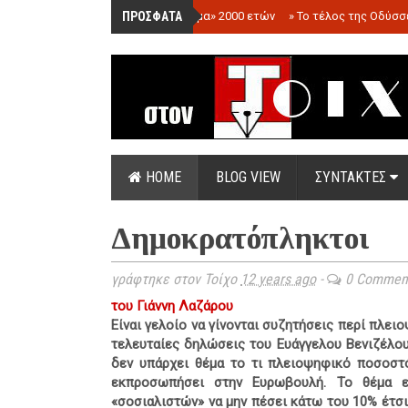
ΠΡΟΣΦΑΤΑ
»
«Ολόγραμμα» 2000 ετών
»
Το τέλος της Οδύσσ
HOME
BLOG VIEW
ΣΥΝΤΑΚΤΕΣ
Δημοκρατόπληκτοι
γράφτηκε στον Τοίχο
12 years ago
-
0 Commen
του Γιάννη Λαζάρου
Είναι γελοίο να γίνονται συζητήσεις περί πλει
τελευταίες δηλώσεις του Ευάγγελου Βενιζέλου
δεν υπάρχει θέμα το τι πλειοψηφικό ποσοστ
εκπροσωπήσει στην Ευρωβουλή. Το θέμα ε
«σοσιαλιστών» να μην πέσει κάτω του 10% έτσι