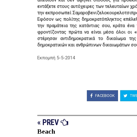
απειλούν και δεν αφήνει διόδους για προεκλ
εντάξετε στους αυτόχειρες των τελευταίων χρό
την εκπροσωπεί Σαμαροβενιζελοκουρελοτσιπρο
Εφόσον ως πολίτης δημοκρατόπληκτος επέλεξε
την πραμάτεια της κατάντιας σου, κράτα ένα 
φροντίζοντας πρώτα να είναι μέσα όλοι οι 
στέρησαν αντιδημοκρατικά το δικαίωμα τη
δημοκρατικών και ανθρώπινων δικαιωμάτων σο
Εκπομπή 5-5-2014
FACEBOOK
TWE
« PREV
Beach