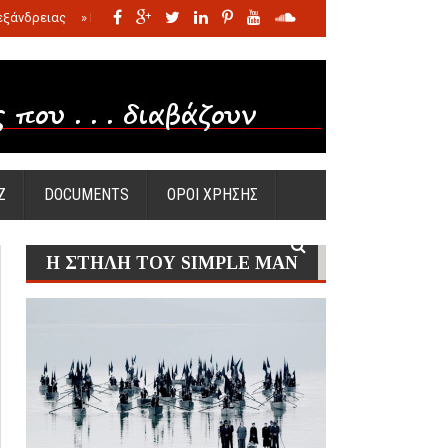
εξάνδρειας
»
Η σφαγή των νηπίων της Σάντας
»
Πώς προέκυψε η Ωραία
Ζ
DOCUMENTS
ΟΡΟΙ ΧΡΗΣΗΣ
Η ΣΤΗΛΗ ΤΟΥ SIMPLE MAN