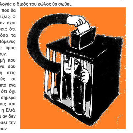
κλογές ο δικός του κώλος θα σωθεί.
 που θα
ίξεις. Ο
εν έχει
εις ότι
τόσο τα
πόμενες
ές προς
ουν.
γμή που
 να σου
ή στις
τές οι
από ένα
 ότι όχι
 σήμερα
εις και
η Ελιά,
ι αν δεν
σει την
ουν.