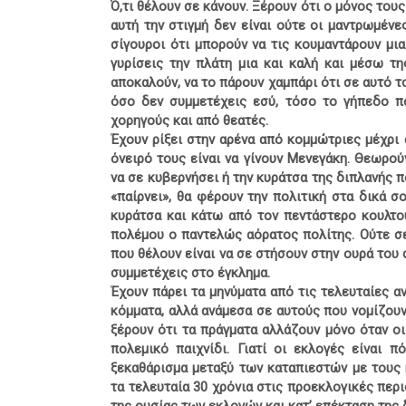
Ό,τι θέλουν σε κάνουν. Ξέρουν ότι ο μόνος του
αυτή την στιγμή δεν είναι ούτε οι μαντρωμένε
σίγουροι ότι μπορούν να τις κουμαντάρουν μι
γυρίσεις την πλάτη μια και καλή και μέσω τ
αποκαλούν, να το πάρουν χαμπάρι ότι σε αυτό τ
όσο δεν συμμετέχεις εσύ, τόσο το γήπεδο πο
χορηγούς και από θεατές.
Έχουν ρίξει στην αρένα από κομμώτριες μέχρι
όνειρό τους είναι να γίνουν Μενεγάκη. Θεωρο
να σε κυβερνήσει ή την κυράτσα της διπλανής π
«παίρνει», θα φέρουν την πολιτική στα δικά σ
κυράτσα και κάτω από τον πεντάστερο κουλτου
πολέμου ο παντελώς αόρατος πολίτης. Ούτε σε
που θέλουν είναι να σε στήσουν στην ουρά του
συμμετέχεις στο έγκλημα.
Έχουν πάρει τα μηνύματα από τις τελευταίες α
κόμματα, αλλά ανάμεσα σε αυτούς που νομίζουν
ξέρουν ότι τα πράγματα αλλάζουν μόνο όταν οι
πολεμικό παιχνίδι. Γιατί οι εκλογές είναι 
ξεκαθάρισμα μεταξύ των καταπιεστών με τους 
τα τελευταία 30 χρόνια στις προεκλογικές περ