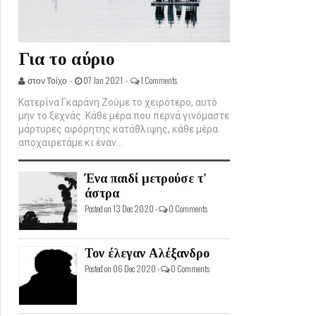
Για το αύριο
στον Τοίχο -
07 Jan 2021 -
1 Comments
Κατερίνα Γκαράνη Ζούμε το χειρότερο, αυτό
μην το ξεχνάς. Κάθε μέρα που περνά γινόμαστε
μάρτυρες αφόρητης κατάθλιψης, κάθε μέρα
αποχαιρετάμε κι έναν...
Ένα παιδί μετρούσε τ'
άστρα
Posted on 13 Dec 2020 -
0 Comments
Τον έλεγαν Αλέξανδρο
Posted on 06 Dec 2020 -
0 Comments