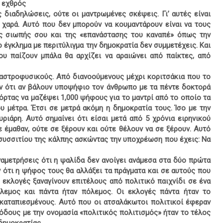
ς εχθρός
ς διαδηλώσεις, ούτε οι μαντρωμένες σκέψεις. Γι’ αυτές είναι
α χαρά. Αυτό που δεν μπορούν να κουμαντάρουν είναι να τους
ης σιωπής σου και της «επανάστασης του καναπέ» όπως την
ο έγκλημα με περιτύλιγμα την δημοκρατία δεν συμμετέχεις. Και
υ παίζουν μπάλα θα αρχίζει να αραιώνει από παίκτες, από
 αστροφυσικούς. Από διανοούμενους μέχρι κοριτσάκια που το
ύν ότι αν βάλουν υποψήφιο τον άνθρωπο με τα πέντε δοκτορά
όρτας να μαζέψει 1,000 ψήφους για το μαντρί από το οποίο τα
ου μέτρα. Έτσι σε μετρά ακόμη η δημοκρατία τους. Ίσο με την
ριάρη. Αυτό σημαίνει ότι είσαι μετά από 5 χρόνια ειρηνικού
 έμαθαν, ούτε σε ξέρουν και ούτε θέλουν να σε ξέρουν. Αυτό
 συσσιτίου της κάλπης ασκώντας την υποχρέωση που έχεις: Να
ναμετρήσεις ότι η ψαλίδα δεν ανοίγει ανάμεσα στα δύο πρώτα
 ότι η ψήφος τους θα αλλάξει τα πράγματα και σε αυτούς που
 εκλογές ξαναγίνουν επιτέλους από πολιτικό παιχνίδι σε ένα
πόλεμος και πάντα ήταν πόλεμος. Οι εκλογές πάντα ήταν το
καταπιεσμένους. Αυτό που οι ατσαλάκωτοι πολιτικοί έφεραν
ιόδους με την ονομασία «πολιτικός πολιτισμός» ήταν το τέλος