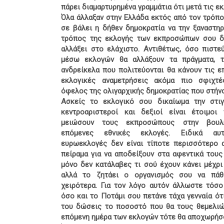
πάρει διαμαρτυρημένα γραμμάτια ότι μετά τις ε
Όλα άλλαξαν στην Ελλάδα εκτός από τον τρόπο
σε βάλει η δήθεν δημοκρατία να την ξαναστηρ
τρόπος της εκλογής των εκπροσώπων σου δ
αλλάξει στο ελάχιστο. Αντιθέτως, όσο πιστεύ
μέσω εκλογών θα αλλάξουν τα πράγματα, 
ανδρείκελα που πολιτεύονται θα κάνουν τις ε
εκλογικές αναμετρήσεις ακόμα πιο σφιχτ
όφελος της ολιγαρχικής δημοκρατίας που στήν
Ασκείς το εκλογικό σου δικαίωμα την στι
κεντροαριστεροί και δεξιοί είναι έτοιμοι
μειώσουν τους εκπροσώπους στην βουλ
επόμενες εθνικές εκλογές. Ειδικά αυ
ευρωεκλογές δεν είναι τίποτε περισσότερο 
πείραμα για να αποδείξουν στα αφεντικά τους
μόνο δεν κατάλαβες τι σού έχουν κάνει μέχρι
αλλά το ζητάει ο οργανισμός σου να πάθ
χειρότερα. Για τον λόγο αυτόν άλλωστε τόσο 
όσο και το Ποτάμι σου πετάνε τάχα γενναία ότ
του δώσεις το ποσοστό που θα τους θεμελιώ
επόμενη ημέρα των εκλογών τότε θα αποχωρήσ