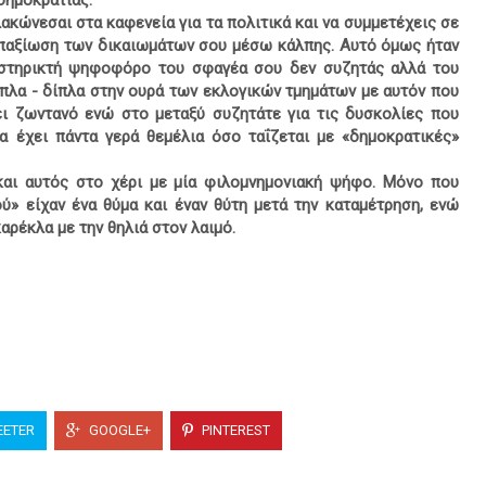
 δημοκρατίας.
ακώνεσαι στα καφενεία για τα πολιτικά και να συμμετέχεις σε
απαξίωση των δικαιωμάτων σου μέσω κάλπης. Αυτό όμως ήταν
ποστηρικτή ψηφοφόρο του σφαγέα σου δεν συζητάς αλλά του
ίπλα - δίπλα στην ουρά των εκλογικών τμημάτων με αυτόν που
ι ζωντανό ενώ στο μεταξύ συζητάτε για τις δυσκολίες που
α έχει πάντα γερά θεμέλια όσο ταΐζεται με «δημοκρατικές»
και αυτός στο χέρι με μία φιλομνημονιακή ψήφο. Μόνο που
ού» είχαν ένα θύμα και έναν θύτη μετά την καταμέτρηση, ενώ
αρέκλα με την θηλιά στον λαιμό.
ETER
GOOGLE+
PINTEREST