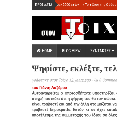
ΠΡΟΣΦΑΤΑ
»
«Ολόγραμμα» 2000 ετών
»
Το τέλος της Οδύσσ
HOME
BLOG VIEW
ΣΥΝΤΑΚΤΕΣ
Ψηφίστε, εκλέξτε, τε
γράφτηκε στον Τοίχο
12 years ago
-
0 Commen
του Γιάννη Λαζάρου
Αυτοαναιρείται ο οποιοσδήποτε υποστηρίζει ό
στιγμή πιστεύει ότι η ψήφος του θα τον σώσει
είναι τραβεστί και από την άλλη ετοιμάζεται ν
τραβεστί δημοκρατία. Εκτός κι αν έχει κατα
αποτέλεσμα της συμμετοχής του ίδιου σε όλες 