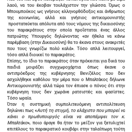
λαού, να του έκοβαν τουλάχιστον την γλώσσα. Όμως ο
Μπουμπούκος ως γνήσιος ελληνορθόδοξος και άνθρωπος
της κοινωνίας, αλλά και γνήσιος αντικομουνιστής
προστατεύεται απόλυτα από τους νόμους της δικαιοσύνης
του παρακράτους στην οποία προΐσταται ένας άλλος
πατριώτης Υπουργός δηλώνοντας «αν ήθελα να κάνω
παρέμβαση (στην Δικαιοσύνη) θα το έκανα στους ανακριτές
που τους γνωρίζω πολύ καλά». Τόσο απλά λειτουργεί,
τόσο απλά διοικεί το παρακράτος.
Επίσης, το ίδιο το παρακράτος όταν πρόκειται για δικά του
παιδιά μοιράζει συγχωροχάρτια όπως έκανε ο
αντιπρόεδρος της κυβέρνησης Βενιζέλος που δεν
ασχολήθηκε καθόλου την μέρα που ο Μπαλτάκος δήλωνε
Αντικομουνιστής αλλά τώρα τον έπιασε ο πόνος ότι στην
κυβέρνηση τους δεν χωράνε ρατσιστές και φασίστες.
Τόσο ωραία.
Όταν η συστημική συμπολιτευόμενη αντιπολίτευση
δηλώνει πως «
Αυτή τη στιγμή, το ελάχιστο που μπορεί να
κάνει ο πρωθυπουργός είναι να αποπέμψει τον κ.
Μπαλτάκο
», ποιο άραγε θα ήταν το μείζον για ξετυλιχτεί
επιτέλους το παρακρατικό κουβάρι στην ταλαίπωρη τούτη