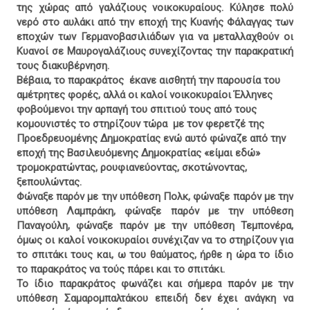
της χώρας από γαλάζιους νοικοκυραίους. Κύλησε πολύ
νερό στο αυλάκι από την εποχή της Κυανής Φάλαγγας των
εποχών των Γερμανοβασιλιάδων για να μεταλλαχθούν οι
Κυανοί σε Μαυρογαλάζιους συνεχίζοντας την παρακρατική
τους διακυβέρνηση.
Βέβαια, το παρακράτος
έκανε αισθητή την παρουσία του
αμέτρητες φορές, αλλά οι καλοί νοικοκυραίοι Έλληνες
φοβούμενοι την αρπαγή του σπιτιού τους από τους
κομουνιστές το στηρίζουν τώρα
με τον φερετζέ της
Προεδρευομένης Δημοκρατίας ενώ αυτό φώναζε από την
εποχή της Βασιλευόμενης Δημοκρατίας «είμαι εδώ»
τρομοκρατώντας, ρουφιανεύοντας, σκοτώνοντας,
ξεπουλώντας.
Φώναξε παρόν με την υπόθεση Πολκ, φώναξε παρόν με την
υπόθεση Λαμπράκη, φώναξε παρόν με την υπόθεση
Παναγούλη, φώναξε παρόν με την υπόθεση Τεμπονέρα,
όμως οι καλοί νοικοκυραίοι συνέχιζαν να το στηρίζουν για
το σπιτάκι τους και, ω του θαύματος, ήρθε η ώρα το ίδιο
το παρακράτος να τούς πάρει και το σπιτάκι.
Το ίδιο παρακράτος φωνάζει και σήμερα παρόν με την
υπόθεση Σαμαρομπαλτάκου επειδή δεν έχει ανάγκη να