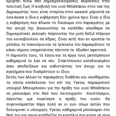
κρυφτεί πίσω από δημοκρατικοφανείς εκφάνσεις στην
πολιτική ζωή. Η εισβολή του υιού Μπαλτάκου στον ναό της
Δημοκρατίας τους είναι σταγόνα στον ωκεανό μπροστά σε
όσα έκανε η ίδια η κυβέρνηση δύο χρόνια πριν. Είναι η ίδια
η κυβέρνηση που έδωσε το δικαίωμα στο παρακράτος με
την ανοχή της Δικαιοσύνης να κατέλθει ελεύθερα σε
δημοκρατικές εκλογές παίρνοντας την μισή δεξιά πτέρυγα
του κοινοβουλίου σε έδρες. Είναι αυτή που εν κρυπτώ τα
ρόπαλα, τα τσεκούρια και τα τρίκυκλα του παρακράτους τα
κάνει νόμους υπηρετώντας πάντοτε τα
έξωθεν αφεντικά.
Η παρουσία τους, τα λόγια και τα έργα τους μετατρέπουν
καθημερινά το λαό σε νέο
Στακτόπουλο καταδικασμένο
άνευ αποδείξεων και καθιστώντας τον ένοχο για τα
εγκλήματα που διαπράττουν οι ίδιοι.
Εκτός των άλλων το παρακράτος διαθέτει και «αισθήματα»,
τα οποία κατέκλυσαν τον επί της Υγείας παρακρατικό
υπουργό Μπουμπούκο για την πράξη του υιού Μπαλτάκου
να μπουκάρει στο Ναό που λειτουργούν
πουστόγεροι,
λέγοντας «με συγκίνησε η πράξη του υιού». Θα
συγκινούμασταν πάρα πολύ αν οι γιοι όλων αυτών που
δολοφονεί ο υπουργός Υγείας καθημερινά μπούκαραν στο
Ναό του και αφού κατέβαζαν τα καντήλια που καίνε με αίμα