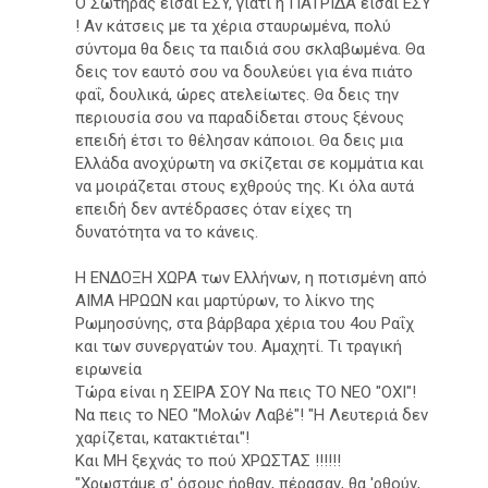
Ο Σωτήρας είσαι EΣY, γιατί η ΠATPIΔA είσαι EΣY
! Αν κάτσεις με τα χέρια σταυρωμένα, πολύ
σύντομα θα δεις τα παιδιά σου σκλαβωμένα. Θα
δεις τον εαυτό σου να δουλεύει για ένα πιάτο
φαΐ, δουλικά, ώρες ατελείωτες. Θα δεις την
περιουσία σου να παραδίδεται στους ξένους
επειδή έτσι το θέλησαν κάποιοι. Θα δεις μια
Ελλάδα ανοχύρωτη να σκίζεται σε κομμάτια και
να μοιράζεται στους εχθρούς της. Κι όλα αυτά
επειδή δεν αντέδρασες όταν είχες τη
δυνατότητα να το κάνεις.
Η ENΔOΞH XΩPA των Ελλήνων, η ποτισμένη από
AIMA HPΩΩN και μαρτύρων, το λίκνο της
Ρωμηοσύνης, στα βάρβαρα χέρια του 4ου Ραΐχ
και των συνεργατών του. Αμαχητί. Τι τραγική
ειρωνεία
Τώρα είναι η ΣEIPA ΣOY Να πεις TO NEO "ΟΧΙ"!
Να πεις το NEO "Μολών Λαβέ"! "Η Λευτεριά δεν
χαρίζεται, κατακτιέται"!
Και MH ξεχνάς το πού XPΩΣTAΣ !!!!!!
"Χρωστάμε σ' όσους ήρθαν, πέρασαν, θα 'ρθούν,