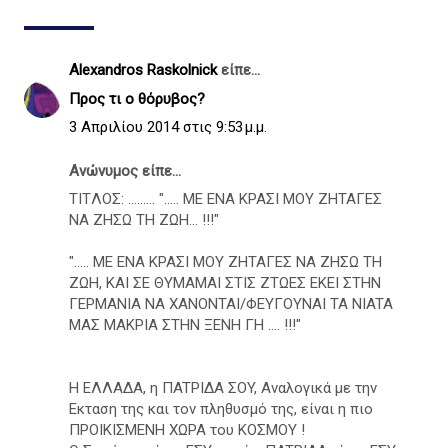
Alexandros Raskolnick
είπε...
Προς τι ο θόρυβος?
3 Απριλίου 2014 στις 9:53 μ.μ.
Ανώνυμος είπε...
TITΛOΣ: ......... "..... ME ENA KPAΣI MOY ZHTAΓEΣ
NA ZHΣΩ TH ZΩH... !!!"
"..... ME ENA KPAΣI MOY ZHTAΓEΣ NA ZHΣΩ TH
ZΩH, KAI ΣE ΘYMAMAI ΣTIΣ ZTΩEΣ EKEI ΣTHN
ΓEPMANIA NA XANONTAI/ΦEYΓOYNAI TA NIATA
MAΣ MAKPIA ΣTHN ΞENH ΓH .... !!!"
Η EΛΛAΔA, η ΠATPIΔA ΣOY, Aναλογικά με την
Eκταση της και τον πληθυσμό της, είναι η πιο
ΠPOIKIΣMENH XΩPA του KOΣMOY !