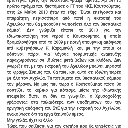
αριστεράς έχεις την τελευταία γραμμή άμυνας. Αμ δε! Το
πρώτο πράγμα που ξεστόμισε ο ΓΓ του ΚΚΕ, Κουτσούμπας,
στις 26 Μαΐου 2013 ήταν το εξής: “Είναι επείγουσα και
απαραίτητη περισσότερο από ποτέ η εκτροπή του
Αχελώου που θα μπορούσε να ποτίσει όλο τον θεσσαλικό
κάμπο”. Δεν γνώριζε τίποτε το 2013 για την
ιδιωτικοποίηση του νερού ο Κουτσούμπας, η οποία
δρομολογήθηκε από το 2009 με κοινή υπουργική απόφαση
επί κυβερνήσεων Κ. Καραμανλή, και με την οποία οι
υδάτινοι πόροι για λόγους τουριστικής ανάπτυξης
παραχωρούνταν σε ιδιώτες μετά βαΐων και κλάδων. Δεν
γνώριζε ότι με την εκτροπή του Αχελώου μπαίνει μπροστά
το φράγμα Συκιάς που θα πάει και αυτό σε ιδιώτη παρέα
με όλο τον Αχελώο. Τα ποτίσματα του θεσσαλικού κάμπου
τον μάραναν. Να μας πει τώρα ο Κουτσούμπας πόσο θα
κοστίζει το κυβικό για πότισμα μέσω της ιδιωτικής
εταιρείας διότι, αν δεν το γνωρίζει, ο Χρυσοχοΐδης
γράφοντας στα παλαιότερα των υποδημάτων του την
αρνητική απόφαση του ΣτΕ για
την εκτροπή του Αχελώου,
ανακοίνωσε ότι τα έργα ξεκινούν άμεσα.
Μην γελάς, έχει κι άλλο.
Τώρα που σκίζεσαι για τον σωτήρα που θα ψηφίσεις για