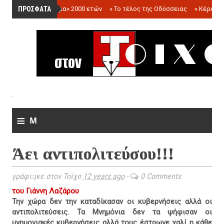
ΠΡΟΣΦΑΤΑ
»
«Ολόγραμμα» 2000 ετών
»
Το τέλος της Οδύσσειας
»
Κέρκωπ
.
≡
M
e
Άει αντιπολιτεύσου!!!
n
u
γράφτηκε στον Τοίχο
12 years ago
-
0 Comments
του Γιάννη Λαζάρου
Την χώρα δεν την καταδίκασαν οι κυβερνήσεις αλλά οι
αντιπολιτεύσεις. Τα Μνημόνια δεν τα ψήφισαν οι
μνημονιακές κυβερνήσεις αλλά τους έστρωνε χαλί η κάθε