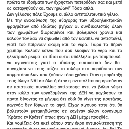
πρώτα τα ιδρύματα των άχρηστων πατεράδων σας και μετά
ας καταργηθούν και των ηρώων!” Τόσο απλά.
Δεν γέλασες πάλι; Έχουμε κι άλλο αντιπολιτευτικό γέλιο.
Με την ανακοίνωση της εξαγοράς των υδροηλεκτρικών
φραγμάτων από ιδιώτες βγήκαν οι συνδικαλιστές όλων
των χρωμάτων διορισμένοι και βολεμένοι χρόνια και
καλούν τον λαό να σηκωθεί από τον καναπέ, να αντισταθεί,
γιατί τού παίρνουν ακόμη και το νερό. Τώρα το πήραν
χαμπάρι. Καλούν εσένα που σου έκοψαν το νερό και το
ηλεκτρικό ρεύμα
-
οι ίδιοι αυτοί υπάλληλοι με τσαμπουκά
-
να αγωνιστείς γιατί ο ιδιώτης ουσιαστικά δεν θα
συνεχίσει να τους ταΐζει το πιλάφι στο παράδεισο των
κομματόσκυλων που ζούσαν τόσα χρόνια. Όταν η παράταξή
τους έλεγε ΝΑΙ σε όλα ή όταν η αντιπολίτευση αρκούνταν
σε ποιοτικές συναυλίες αντίστασης αντί να βάλει νέφτι
στον κώλο των εργαζομένων της ΔΕΗ να παγώσουν τα
πάντα δίνοντας το μήνυμα ότι εδώ θα γίνει της πουτάνας,
κανενός δεν ίδρωνε το αφτί. Είχαν σίγουρο τότε ότι θα
βολευτούν μεταπηδώντας σε κανέναν άλλον οργανισμό
“Κράτος εν Κράτει” όπως ήταν η ΔΕΗ μέχρι προχθές.
Και νομίζεις ότι εκεί κάπου στην άκρα αντιπολίτευση της