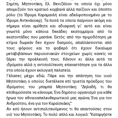
Σημίτη, Μητσοτάκη, Ελ. Βενιζέλου τα οποία όχι μόνο
απομυζούν τον κρατικό κορβανά αλλά παίζουν και ύποπτο
ρόλο (το Ίδρυμα Καραμανλή είναι αδελφοποιημένο με το
Ίδρυμα Αντενάουερ). Τα ποσά τα οποία παίρνουν ακόμη και
σήμερα είναι αμύθητα και αδιαφανή γι' αυτό και είναι
γνωστά μόνο κάποια δεκάδες εκατομμύρια από τα
εκατοντάδες που μασάνε. Εκτός από την πριμοδότηση με
κτίρια δωρεάν δεν έχουν δασμούς, απαλλάσσονται από
τους φόρους και το φοβερό ότι έχουν δικαίωμα
μεταβιβάσεων περιουσιακών στοιχείων χωρίς κανείς να
ξέρει την προέλευσή τους. Κάνουν κι άλλα αυτά τα
ιδρύματα αλλά η αντιπολίτευση επαναστάτησε για τα άλλα
στα οποία έχουν εκλογική πελατεία.
Γέλασες μέχρι εδώ; Πάρε και την απάντηση του υιού
Μητσοτάκη ο οποίος διετέλεσε επί τριετία πρόεδρος του
Ιδρύματος του μπαμπά Μητσοτάκη: “Δηλαδή, τι θα
επιθυμούσατε να κάνουμε; Ένα δημόσιο οργανισμό για κάθε
ήρωα του εθνικοαπελευθερωτικού μας αγώνα; Ένα για τον
Ανδρούτσο, ένα για τον Καραϊσκάκη;”
Αν εσύ ήσουν αντιπολιτευόμενος τι θα απαντούσες στον
υιό του Μητσοτάκη; Το πολύ απλό και λογικό: “Καταργήστε