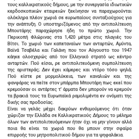
τους καλλικρατικούς δήμους, με την συνεργασία ιδιωτικών
κερδοσκοπικών εταιρειών ξεκίνησαν να παραχωρούνται
ολόκληρα πλέον χωριά σε ευρωπαίους συνταξιούχους για
την ανάπτυξη. Ο υποστηριζόμενος από την αντιπολίτευση
Μπουτάρης παραχώρησε ήδη το πρώτο χωριό. Την
Περικοπή Φλώρινας στα 1,420 μέτρα στις πλαγιές του
Βίτσι. Το χωριό των καπεταναίων των ανταρτών, Αμύντα,
Βαϊνά Τσαβέλα και Γαλάνη που τον Αύγουστο του 1947
κάηκε ολοσχερώς από τον Ελληνικό στρατό ως κέντρο
ανταρτών. Πού είσαι, ρε αντιπολιτευόμενη συμπολίτευση
της αριστεράς; Δεν έχει κάμερες και ντόρο τόσο ψηλά;
Πού είστε ρε μορμολύκεια, των καναλιών και της
φανφάρας να πείτε στον μπάρμπα Μπουτάρη πως εκεί που
κρεμούσαν οι αντάρτες τ' άρματα δεν μπορούν να κρεμούν
τα βρακιά τους τα Ευρωπαϊκά ραμολιμέντα εν ονόματι της
δικής σας προδοσίας.
Είναι να γελάς μέχρι δακρύων ενθυμούμενος ότι όταν
χώριζαν την Ελλάδα σε Καλλικρατικούς Δήμους το μέλημα
όλων των αντιπολιτευόμενων ήταν όχι να μην γίνουν αλλά
ποια θα είναι τα χωριά που θα μπουν στην σφαίρα
επιρροής του μητροπολιτικού δήμου για τα ψηφαλάκια.