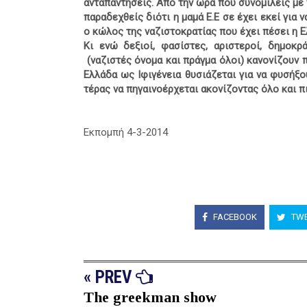
ανταπαντήσεις. Από την ώρα που συνομιλείς με ν
παραδεχθείς διότι η μαμά Ε.Ε σε έχει εκεί για 
ο κώλος της ναζιστοκρατίας που έχει πέσει η Ε
Κι ενώ δεξιοί, φασίστες, αριστεροί, δημοκρ
(ναζιστές όνομα και πράγμα όλοι) κανονίζουν
Ελλάδα ως Ιφιγένεια θυσιάζεται για να φυσήξ
τέρας να πηγαινοέρχεται ακονίζοντας όλο και π
Εκπομπή 4-3-2014
FACEBOOK
TWE
« PREV
The greekman show