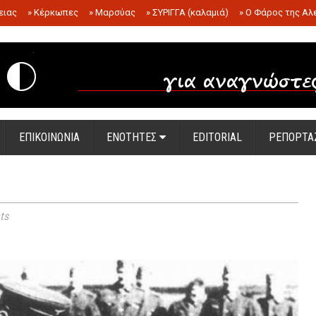
ειας
»
Κέρκωπες
»
Μαρσύας
»
ΣΥΡΙΓΓΑ (καλαμιά)
»
Ο Φάρος της Αλ
.
ΕΠΙΚΟΙΝΩΝΙΑ
ΕΝΟΤΗΤΕΣ
EDITORIAL
ΡΕΠΟΡΤΑ
ts