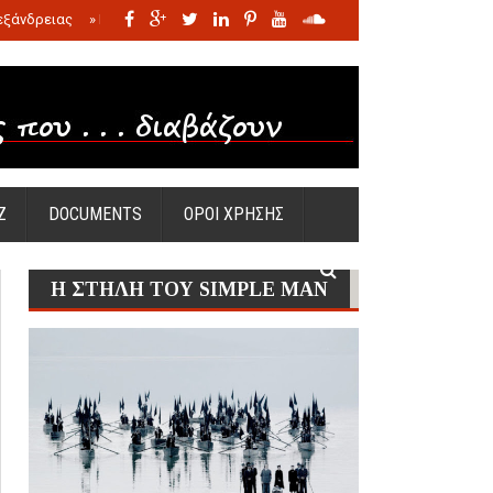
εξάνδρειας
»
Η σφαγή των νηπίων της Σάντας
»
Πώς προέκυψε η Ωραία
Ζ
DOCUMENTS
ΟΡΟΙ ΧΡΗΣΗΣ
Η ΣΤΗΛΗ ΤΟΥ SIMPLE MAN