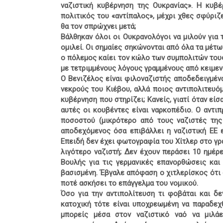
ναζιστική κυβέρνηση της Ουκρανίας». Η κυβέ
πολιτικός του «αντίπαλος», μέχρι χθες σφύριζ
θα τον σπρώχνει μετά;
Βάλθηκαν όλοι οι Ουκρανολόγοι να μιλούν για 
ομιλεί. Οι σημαίες σηκώνονται από όλα τα μέτω
ο πόλεμος καίει τον κώλο των συμπολιτών του
με τετριμμένους λόγους γραμμένους από κειμε
Ο Βενιζέλος είναι φιλοναζιστής αποδεδειγμένα
νεκρούς του Κιέβου, αλλά ποιος αντιπολιτευόμ
κυβέρνηση που στηρίζει; Κανείς, γιατί όταν εί
αυτές οι κουβέντες είναι ναρκοπέδιο. Ο αντι
ποσοστού (μικρότερο από τους ναζιστές τη
αποδεχόμενος όσα επιβάλλει η ναζιστική ΕΕ
Επειδή δεν έχει φωτογραφία του Χίτλερ στο γρα
λιγότερο ναζιστή; Δεν έχουν περάσει 10 ημέ
Βουλής για τις γερμανικές επανορθώσεις κα
βασισμένη. Έβγαλε απόφαση ο χιτλερίσκος ότι 
ποτέ ασκήσει το επάγγελμα του νομικού.
Όσο για την αντιπολίτευση τι φοβάται και δε
κατοχική τότε είναι υποχρεωμένη να παραδεχθε
μπορείς μέσα στον ναζιστικό ναό να μιλάε