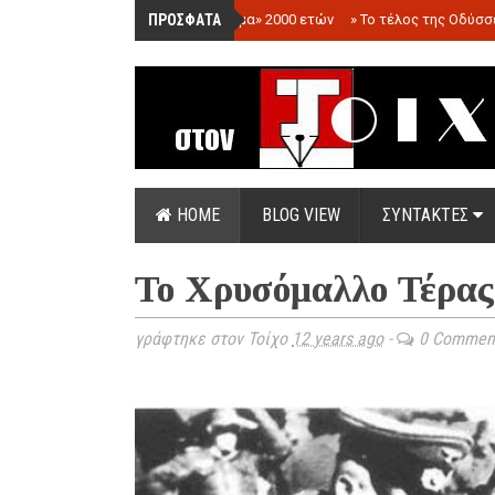
ΠΡΟΣΦΑΤΑ
»
«Ολόγραμμα» 2000 ετών
»
Το τέλος της Οδύσσ
HOME
BLOG VIEW
ΣΥΝΤΑΚΤΕΣ
Το Χρυσόμαλλο Τέρας
γράφτηκε στον Τοίχο
12 years ago
-
0 Commen