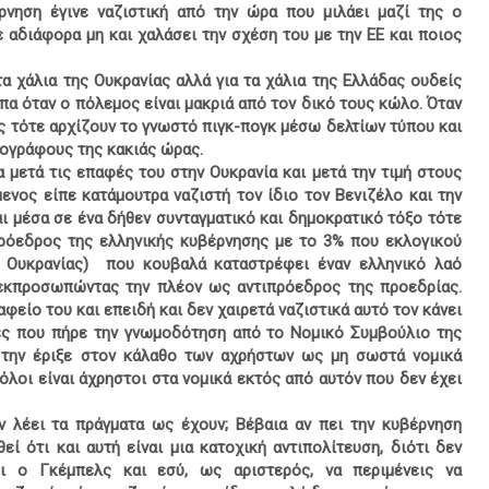
ρνηση έγινε ναζιστική από την ώρα που μιλάει μαζί της ο
ε αδιάφορα μη και χαλάσει την σχέση του με την ΕΕ και ποιος
τα χάλια της Ουκρανίας αλλά για τα χάλια της Ελλάδας ουδείς
πα όταν ο πόλεμος είναι μακριά από τον δικό τους κώλο. Όταν
ς τότε αρχίζουν το γνωστό πιγκ-πογκ μέσω δελτίων τύπου και
νογράφους της κακιάς ώρας.
 μετά τις επαφές του στην Ουκρανία και μετά την τιμή στους
ενος είπε κατάμουτρα ναζιστή τον ίδιο τον Βενιζέλο και την
σαι μέσα σε ένα δήθεν συνταγματικό και δημοκρατικό τόξο τότε
πρόεδρος της ελληνικής κυβέρνησης με το 3% που εκλογικού
ς Ουκρανίας)
που κουβαλά καταστρέφει έναν ελληνικό λαό
 εκπροσωπώντας την πλέον ως αντιπρόεδρος της προεδρίας.
φείο του και επειδή και δεν χαιρετά ναζιστικά αυτό τον κάνει
ρες που πήρε την γνωμοδότηση από το Νομικό Συμβούλιο της
ι την έριξε στον κάλαθο των αχρήστων ως μη σωστά νομικά
όλοι είναι άχρηστοι στα νομικά εκτός από αυτόν που δεν έχει
ν λέει τα πράγματα ως έχουν; Βέβαια αν πει την κυβέρνηση
ί ότι και αυτή είναι μια κατοχική αντιπολίτευση, διότι δεν
ι ο Γκέμπελς και εσύ, ως αριστερός, να περιμένεις να