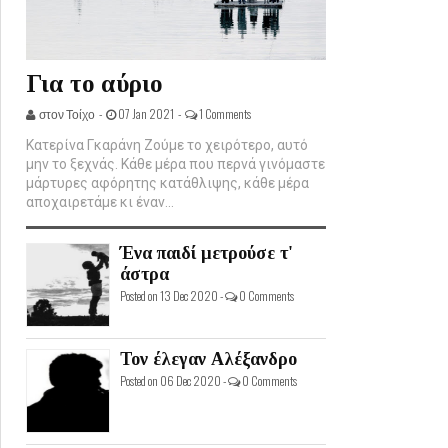
Για το αύριο
στον Τοίχο -
07 Jan 2021 -
1 Comments
Κατερίνα Γκαράνη Ζούμε το χειρότερο, αυτό
μην το ξεχνάς. Κάθε μέρα που περνά γινόμαστε
μάρτυρες αφόρητης κατάθλιψης, κάθε μέρα
αποχαιρετάμε κι έναν...
Ένα παιδί μετρούσε τ'
άστρα
Posted on 13 Dec 2020 -
0 Comments
Τον έλεγαν Αλέξανδρο
Posted on 06 Dec 2020 -
0 Comments