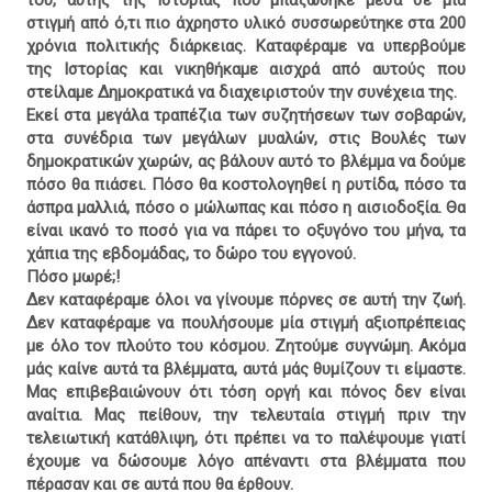
του, αυτής της Ιστορίας που μπαζώθηκε μέσα σε μία
στιγμή από ό,τι πιο άχρηστο υλικό συσσωρεύτηκε στα 200
χρόνια πολιτικής διάρκειας. Καταφέραμε να υπερβούμε
της Ιστορίας και νικηθήκαμε αισχρά από αυτούς που
στείλαμε Δημοκρατικά να διαχειριστούν την συνέχεια της.
Εκεί στα μεγάλα τραπέζια των συζητήσεων των σοβαρών,
στα συνέδρια των μεγάλων μυαλών, στις Βουλές των
δημοκρατικών χωρών, ας βάλουν αυτό το βλέμμα να δούμε
πόσο θα πιάσει. Πόσο θα κοστολογηθεί η ρυτίδα, πόσο τα
άσπρα μαλλιά, πόσο ο μώλωπας και πόσο η αισιοδοξία. Θα
είναι ικανό το ποσό για να πάρει το οξυγόνο του μήνα, τα
χάπια της εβδομάδας, το δώρο του εγγονού.
Πόσο μωρέ;!
Δεν καταφέραμε όλοι να γίνουμε πόρνες σε αυτή την ζωή.
Δεν καταφέραμε να πουλήσουμε μία στιγμή αξιοπρέπειας
με όλο τον πλούτο του κόσμου. Ζητούμε συγνώμη. Ακόμα
μάς καίνε αυτά τα βλέμματα, αυτά μάς θυμίζουν τι είμαστε.
Μας επιβεβαιώνουν ότι τόση οργή και πόνος δεν είναι
αναίτια. Μας πείθουν, την τελευταία στιγμή πριν την
τελειωτική κατάθλιψη, ότι πρέπει να το παλέψουμε γιατί
έχουμε να δώσουμε λόγο απέναντι στα βλέμματα που
πέρασαν και σε αυτά που θα έρθουν.