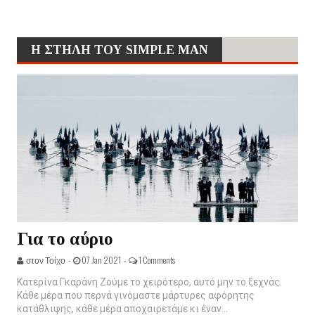
Η ΣΤΗΛΗ ΤΟΥ SIMPLE MAN
Για το αύριο
στον Τοίχο -
07 Jan 2021 -
1 Comments
Κατερίνα Γκαράνη Ζούμε το χειρότερο, αυτό μην το ξεχνάς.
Κάθε μέρα που περνά γινόμαστε μάρτυρες αφόρητης
κατάθλιψης, κάθε μέρα αποχαιρετάμε κι έναν...