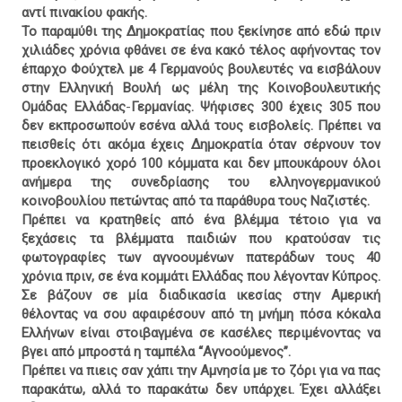
αντί πινακίου φακής.
Το παραμύθι της Δημοκρατίας που ξεκίνησε από εδώ πριν
χιλιάδες χρόνια φθάνει σε ένα κακό τέλος αφήνοντας τον
έπαρχο Φούχτελ με 4 Γερμανούς βουλευτές να εισβάλουν
στην Ελληνική Βουλή ως μέλη της Κοινοβουλευτικής
Ομάδας Ελλάδας
-
Γερμανίας. Ψήφισες 300 έχεις 305 που
δεν εκπροσωπούν εσένα αλλά τους εισβολείς. Πρέπει να
πεισθείς ότι ακόμα έχεις Δημοκρατία όταν σέρνουν τον
προεκλογικό χορό 100 κόμματα και δεν μπουκάρουν όλοι
ανήμερα της συνεδρίασης του ελληνογερμανικού
κοινοβουλίου πετώντας από τα παράθυρα τους Ναζιστές.
Πρέπει να κρατηθείς από ένα βλέμμα τέτοιο για να
ξεχάσεις τα βλέμματα παιδιών που κρατούσαν τις
φωτογραφίες των αγνοουμένων πατεράδων τους 40
χρόνια πριν, σε ένα κομμάτι Ελλάδας που λέγονταν Κύπρος.
Σε βάζουν σε μία διαδικασία ικεσίας στην Αμερική
θέλοντας να σου αφαιρέσουν από τη μνήμη πόσα κόκαλα
Ελλήνων είναι στοιβαγμένα σε κασέλες περιμένοντας να
βγει από μπροστά η ταμπέλα “Αγνοούμενος”.
Πρέπει να πιεις σαν χάπι την Αμνησία με το ζόρι για να πας
παρακάτω, αλλά το παρακάτω δεν υπάρχει. Έχει αλλάξει