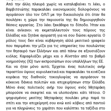
Από την άλλη πλευρά χωρίς να καταλαβαίνει τι λέει, ο
Βαρβιτσιώτης παρακαλάει οικονομικούς δολοφόνους να
αγοράσουν όλο τον ΟΛΠ με την δικαιολογία ότι όταν θα
πουλήσει η χώρα την περιουσία της θα δημιουργηθούν
θέσεις εργασίας. Στο λέει ξεκάθαρα το δίποδο. Ήταν και
είναι ανίκανοι να εκμεταλλευτούν τους πόρους της
Ελλάδας και ζητάνε αγοραστή για να σου δώσει εργασία. Ο
ρόλος τους δεν είναι κυβέρνηση αλλά μεσιτικό γραφείο
που περιμένει την μίζα για τις υπηρεσίες του πουλώντας
τον θησαυρό των Ελλήνων και από πάνω σε εξουσιάζουν
κιόλας. Καραφλιάζει μέχρι και ο Αϊνστάιν από το βαθμό
νοημοσύνης (IQ) των εκπροσώπων σου υπαλλήλων της ΕΕ.
Και να ήταν μόνο αυτό; Έρχεται ένας πολιτικός ανήρ
τεραστίου ύψους κυριολεκτικά και παρακαλάει τα κινέζικα
κοράκια της διεθνούς τοκογλυφίας να αγοράσουν τα
κόκκινα δάνεια πολιτών και επιχειρήσεων στην Ελλάδα.
Μόνο ένας πολιτικός ανήρ του ύψους ενός Μηταράκη
μπορούσε να σκεφτεί και να υλοποιήσει κάτι τέτοιο. Ο
ψηφισμένος μεσίτης Μηταράκης πουλάει μπιρ παρά το
σπίτι και την επιχείρησή σου ενώ εσύ κόβεις από παντού
για να πληρώνεις το χαράτσι που καλύπτει τα ταξίδια στο