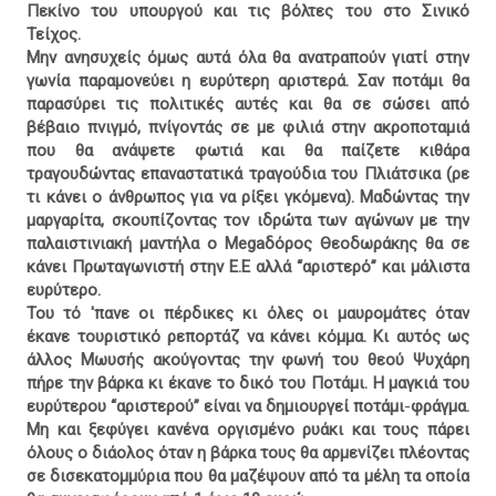
Πεκίνο του υπουργού και τις βόλτες του στο Σινικό
Τείχος.
Μην ανησυχείς όμως αυτά όλα θα ανατραπούν γιατί στην
γωνία παραμονεύει η ευρύτερη αριστερά. Σαν ποτάμι θα
παρασύρει τις πολιτικές αυτές και θα σε σώσει από
βέβαιο πνιγμό, πνίγοντάς σε με φιλιά στην ακροποταμιά
που θα ανάψετε φωτιά και θα παίζετε κιθάρα
τραγουδώντας επαναστατικά τραγούδια του Πλιάτσικα (ρε
τι κάνει ο άνθρωπος για να ρίξει γκόμενα). Μαδώντας την
μαργαρίτα, σκουπίζοντας τον ιδρώτα των αγώνων με την
παλαιστινιακή μαντήλα ο Megaδόρος Θεοδωράκης θα σε
κάνει Πρωταγωνιστή στην Ε.Ε αλλά “αριστερό” και μάλιστα
ευρύτερο.
Του τό 'πανε οι πέρδικες κι όλες οι μαυρομάτες όταν
έκανε τουριστικό ρεπορτάζ να κάνει κόμμα. Κι αυτός ως
άλλος Μωυσής ακούγοντας την φωνή του θεού Ψυχάρη
πήρε την βάρκα κι έκανε το δικό του Ποτάμι. Η μαγκιά του
ευρύτερου “αριστερού” είναι να δημιουργεί ποτάμι
-
φράγμα.
Μη και ξεφύγει κανένα οργισμένο ρυάκι και τους πάρει
όλους ο διάολος όταν η βάρκα τους θα αρμενίζει πλέοντας
σε δισεκατομμύρια που θα μαζέψουν από τα μέλη τα οποία