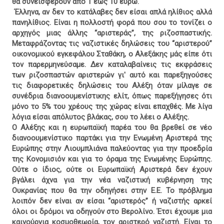
θα συνεισφέρουν από 1 έως 10 ευρώ.
Έλληνα, αν δεν το κατάλαβες δεν είσαι απλά ηλίθιος αλλά
πανηλίθιος. Είναι η πολλοστή φορά που σου το τονίζει ο
αρχηγός μιας άλλης “αριστεράς”, της ριζοσπαστικής.
Μεταφράζοντας τις ναζιστικές δηλώσεις του “αριστερού”
οικονομικού εγκεφάλου Σταθάκη, ο Αλεξάκης μάς είπε ότι
τον παρερμηνεύσαμε. Δεν καταλαβαίνεις τις εκφράσεις
των ριζοσπαστών αριστερών γι' αυτό και παρεξηγούσες
τις διαφορετικές δηλώσεις του Αλέξη όταν μίλαγε σε
συνέδρια διανοουμενίστικης ελίτ, όπως παρεξήγησες ότι
μόνο το 5% του χρέους της χώρας είναι επαχθές. Με λίγα
λόγια είσαι απόλυτος βλάκας, σου το λέει ο Αλέξης.
Ο Αλέξης και η ευρωπαϊκή παρέα του θα βρεθεί σε νέο
διανοουμενίστικο παρτάκι για την Ενωμένη Αριστερά της
Ευρώπης στην Λιουμπλιάνα παλεύοντας για την προεδρία
της Κονομισιόν και για το όραμα της Ενωμένης Ευρώπης.
Ούτε ο ίδιος, ούτε οι Ευρωπαϊκή Αριστερά δεν έχουν
βγάλει άχνα για την νέα ναζιστική κυβέρνηση της
Ουκρανίας που θα την οδηγήσει στην Ε.Ε. Το πρόβλημα
λοιπόν δεν είναι αν είσαι “αριστερός” ή ναζιστής αρκεί
όλοι οι δρόμοι να οδηγούν στο Βερολίνο. Έτσι έχουμε μια
καινούργια κοσμοθεωρία, τον αριστερό ναζιστή. Είναι το