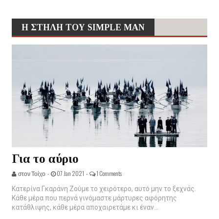
Η ΣΤΗΛΗ ΤΟΥ SIMPLE MAN
Για το αύριο
στον Τοίχο -
07 Jan 2021 -
1 Comments
Κατερίνα Γκαράνη Ζούμε το χειρότερο, αυτό μην το ξεχνάς.
Κάθε μέρα που περνά γινόμαστε μάρτυρες αφόρητης
κατάθλιψης, κάθε μέρα αποχαιρετάμε κι έναν...