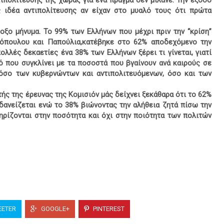
τιπολίτευσης της χώρας για ένα πράγμα δεν μιλάνε: Την έξοδο
 ιδέα αντιπολίτευσης αν είχαν στο μυαλό τους ότι πρώτα
δοξο μήνυμα. Το 99% των Ελλήνων που μέχρι πριν την “κρίση”
νόπουλου και Παπούλια,κατέβηκε στο 62% αποδεχόμενο την
λλές δεκαετίες ένα 38% των Ελλήνων ξέρει τι γίνεται, γιατί
στό που συγκλίνει με τα ποσοστά που βγαίνουν ανά καιρούς σε
όσο των κυβερνώντων και αντιπολιτευόμενων, όσο και των
ής της έρευνας της Κομισιόν μάς δείχνει ξεκάθαρα ότι το 62%
δανείζεται ενώ το 38% βιώνοντας την αλήθεια ζητά πίσω την
τηρίζονται στην ποσότητα και όχι στην ποιότητα των πολιτών
ETER
GOOGLE+
PINTEREST