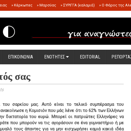
ειας
»
Κέρκωπες
»
Μαρσύας
»
ΣΥΡΙΓΓΑ (καλαμιά)
»
Ο Φάρος της Αλ
.
ΕΠΙΚΟΙΝΩΝΙΑ
ΕΝΟΤΗΤΕΣ
EDITORIAL
ΡΕΠΟΡΤΑ
τός σας
ts
α του σαρκίου μας. Αυτό είναι το τελικό συμπέρασμα του
ανακοίνωσε η Κομισιόν που μάς λένε ότι το 62% των Ελλήνων
ην δικτατορία του ευρώ. Μπορεί οι πατριώτες Ελληνάρες να
άτε που μπορούν να τις αγοράσουν σε ένα γυμναστήριο ή με
υαλό τους άπαντες για να μην εισχωρήσει καμιά κακιά ιδέα