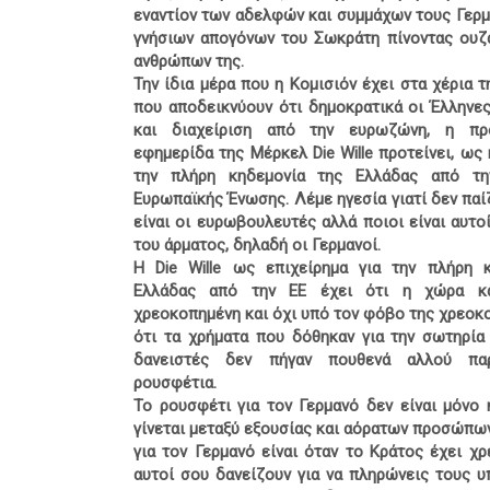
εναντίον των αδελφών και συμμάχων τους Γερμ
γνήσιων απογόνων του Σωκράτη πίνοντας ουζάκ
ανθρώπων της.
Την ίδια μέρα που η Κομισιόν έχει στα χέρια τ
που αποδεικνύουν ότι δημοκρατικά οι Έλληνε
και διαχείριση από την ευρωζώνη, η προ
εφημερίδα της Μέρκελ Die Wille
προτείνει, ως 
την πλήρη κηδεμονία της Ελλάδας από τη
Ευρωπαϊκής Ένωσης. Λέμε ηγεσία γιατί δεν παί
είναι οι ευρωβουλευτές αλλά ποιοι είναι αυτο
του άρματος, δηλαδή οι Γερμανοί.
Η Die Wille ως επιχείρημα για την πλήρη 
Ελλάδας από την ΕΕ έχει ότι η χώρα κα
χρεοκοπημένη και όχι υπό τον φόβο της χρεοκο
ότι τα χρήματα που δόθηκαν για την σωτηρία
δανειστές δεν πήγαν πουθενά αλλού πα
ρουσφέτια.
Το ρουσφέτι για τον Γερμανό δεν είναι μόνο 
γίνεται μεταξύ εξουσίας και αόρατων προσώπω
για τον Γερμανό είναι όταν το Κράτος έχει χ
αυτοί σου δανείζουν για να πληρώνεις τους υ