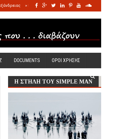
εξάνδρειας
»
Η σφαγή των νηπίων της Σάντας
»
Πώς προέκυψε η Ωραία
Ζ
DOCUMENTS
ΟΡΟΙ ΧΡΗΣΗΣ
Η ΣΤΗΛΗ ΤΟΥ SIMPLE MAN