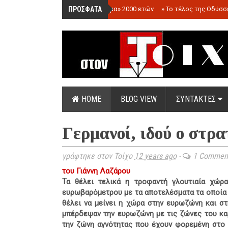
ΠΡΟΣΦΑΤΑ
»
«Ολόγραμμα» 2000 ετών
»
Το τέλος της Οδύσσ
HOME
BLOG VIEW
ΣΥΝΤΑΚΤΕΣ
Γερμανοί, ιδού ο στρα
γράφτηκε στον Τοίχο
12 years ago
-
1 Commen
του Γιάννη Λαζάρου
Τα θέλει τελικά η τροφαντή γλουτιαία χώρ
ευρωβαρόμετρου με τα αποτελέσματα τα οποία 
θέλει να μείνει η χώρα στην ευρωζώνη και στ
μπέρδεψαν την ευρωζώνη με τις ζώνες του καρ
την ζώνη αγνότητας που έχουν φορεμένη στο μ