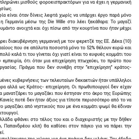
 πληρώνει μισθούς φοροεισπρακτόρων για να έχει η γερμανική
ησίως.
ία είναι όταν δίνεις λεφτά χωρίς να υπάρχει έργο παρά μόνο
η Γερμανία μέσω της Die Wille στο λέει ξεκάθαρα: Το μαγαζί
υμάντο ανοιχτά και όχι πίσω από την κουρτίνα που ήταν μέχρι
ει διακυβέρνηση γερμανική με τον φερετζέ της ΕΕ. Δέκα (10)
αίους που σε απόλυτα ποσοστά μόνο το 52% θέλουν ευρώ και
λύ καλά τι του γίνεται όχι γιατί είναι το ευφυές κομμάτι του
 εμπειρία, ότι όταν μια επιχείρηση πτωχεύει, το πρώτο που
εργασίας. Πράγμα που δεν συνέβη στην “επιχείρηση” κράτος-
μένες κυβερνήσεις των τελευταίων δεκαετιών ήταν υπάλληλοι
ρα αλλά ως Κράτος- επιχείρηση. Οι πρωθυπουργοί δεν είχαν
θα μανατζάρει το μαγαζάκι που έστησαν στο άκρο της Ευρώπης
 Κανείς ποτέ δεν ήταν άξιος για τίποτε περισσότερο από το να
 το μαγαζάκι από νηστικούς που με ένα κομμάτι ψωμί θα έδιναν
ιτουργοί.
λλάδα φθάνει στο τέλος του και ο διαχειριστής με την δήθεν
ο, Παπανδρέου κλπ) θα καθίσει στον πάγκο για να πάρει την
ί.