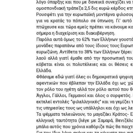
λόγο ύπαρξης και που με δανεικά συνεχίζει να
ομοσπονδιακή τράπεζα 2,5 δις ευρώ κέρδος ετ
Ρουσφέτι για την ευρωπαϊκή μοντέρνα φιλοσοφ
για να κρατάς το πόπολο σε ύπνωση. Γι' αυτό 
πτώχευσε και τώρα εμείς πρέπει να κάνουμε κο
σήμερα η διαχείριση και διακυβέρνηση.
Παρόλα αυτά όμως το 62% των Ελλήνων γουστάρ
μονάδες παραπάνω από τους ίδιους τους Ευρωπ
ευρωζώνη. Αντίθετα το 38% των Ελλήνων ξέρει πο
λαού αλλά γιατί έμαθε από την προσωπική του
κόβεται είναι οι πολυτέλειες και οι θέσεις 
Ελλάδα.
Φθάσαμε εδώ γιατί όλες οι δημοκρατικά ψηφισ
αφεντικών που έβλεπαν την Ελλάδα όχι ως χώ
τον ρόλο του ηγέτη αλλά τον ρόλο αυτού που 
Άγγλοι, Γάλλοι, Γερμανοί και όλος ο συρφετός.
εκτελεί εντολές “φιλελληνικές” και να γεμίζει
τις υπηρεσίες τους ως υπάλληλοι και όχι ως λε
Τα ψέμματα τελειώνουν, το μαγαζάκι Κράτος- Ε
ελληνική ταυτότητα (λέγε με Σαμαρά, Βενιζέλ
μπάλα αυτός που χρόνια καθόριζε πώς θα παιχτε