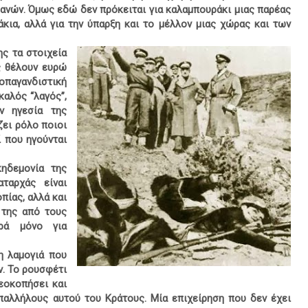
ανών. Όμως εδώ δεν πρόκειται για καλαμπουράκι μιας παρέας
ια, αλλά για την ύπαρξη και το μέλλον μιας χώρας και των
ης τα στοιχεία
ς θέλουν ευρώ
παγανδιστική
καλός “λαγός”,
ν ηγεσία της
ζει ρόλο ποιοι
ί που ηγούνται
κηδεμονία της
ταρχάς είναι
πίας, αλλά και
 της από τους
ρά μόνο για
η λαμογιά που
ν. Το ρουσφέτι
ρεοκοπήσει και
παλλήλους αυτού του Κράτους. Μία επιχείρηση που δεν έχει