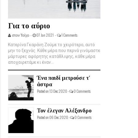
Για το αύριο
στον Τοίχο -
07 Jan 2021 -
1 Comments
Κατερίνα Γκαράνη Ζούμε το χειρότερο, αυτό
μην το ξεχνάς. Κάθε μέρα που περνά γινόμαστε
μάρτυρες αφόρητης κατάθλιψης, κάθε μέρα
αποχαιρετάμε κι έναν...
Ένα παιδί μετρούσε τ'
άστρα
Posted on 13 Dec 2020 -
0 Comments
Τον έλεγαν Αλέξανδρο
Posted on 06 Dec 2020 -
0 Comments