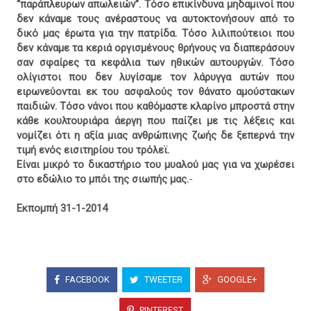
“παράπλευρων απωλειών”. Τόσο επικίνδυνα μηδαμινοί που
δεν κάναμε τους ανέραστους να αυτοκτονήσουν από το
δικό μας έρωτα για την πατρίδα. Τόσο λιλιπούτειοι που
δεν κάναμε τα κεριά οργισμένους θρήνους να διαπεράσουν
σαν σφαίρες τα κεφάλια των ηθικών αυτουργών. Τόσο
ολίγιστοι που δεν λυγίσαμε τον λάρυγγα αυτών που
ειρωνεύονται εκ του ασφαλούς τον θάνατο αμούστακων
παιδιών. Τόσο νάνοι που καθόμαστε κλαρίνο μπροστά στην
κάθε κουλτουριάρα άεργη που παίζει με τις λέξεις και
νομίζει ότι η αξία μιας ανθρώπινης ζωής δε ξεπερνά την
τιμή ενός εισιτηρίου του τρόλεϊ.
Είναι μικρό το δικαστήριο του μυαλού μας για να χωρέσει
στο εδώλιο το μπόι της σιωπής μας.
-
Εκπομπή 31-1-2014
FACEBOOK
TWEETER
GOOGLE+
PINTEREST