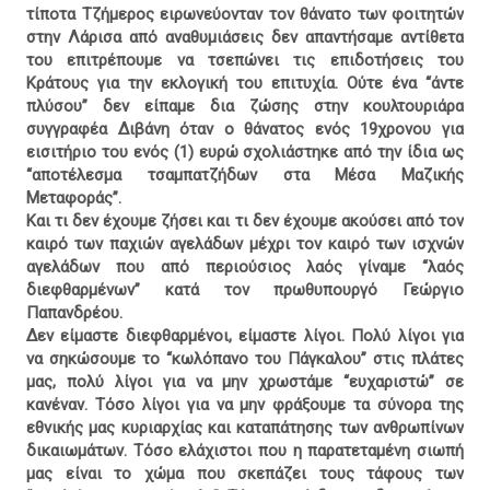
τίποτα Τζήμερος ειρωνεύονταν τον θάνατο των φοιτητών
στην Λάρισα από αναθυμιάσεις δεν απαντήσαμε αντίθετα
του επιτρέπουμε να τσεπώνει τις επιδοτήσεις του
Κράτους για την εκλογική του επιτυχία. Ούτε ένα “άντε
πλύσου” δεν είπαμε δια ζώσης στην κουλτουριάρα
συγγραφέα Διβάνη όταν ο θάνατος ενός 19χρονου για
εισιτήριο του ενός (1) ευρώ σχολιάστηκε από την ίδια ως
“αποτέλεσμα τσαμπατζήδων στα Μέσα Μαζικής
Μεταφοράς”.
Και τι δεν έχουμε ζήσει και τι δεν έχουμε ακούσει από τον
καιρό των παχιών αγελάδων μέχρι τον καιρό των ισχνών
αγελάδων που από περιούσιος λαός γίναμε “λαός
διεφθαρμένων” κατά τον πρωθυπουργό Γεώργιο
Παπανδρέου.
Δεν είμαστε διεφθαρμένοι, είμαστε λίγοι. Πολύ λίγοι για
να σηκώσουμε το “κωλόπανο του Πάγκαλου” στις πλάτες
μας, πολύ λίγοι για να μην χρωστάμε “ευχαριστώ” σε
κανέναν. Τόσο λίγοι για να μην φράξουμε τα σύνορα της
εθνικής μας κυριαρχίας και καταπάτησης των ανθρωπίνων
δικαιωμάτων. Τόσο ελάχιστοι που η παρατεταμένη σιωπή
μας είναι το χώμα που σκεπάζει τους τάφους των