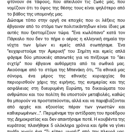
φτύνουν σε τάφους, που απειλούν τις ζωές μας, που
νομίζουν ότι το ύψος της θέσης τους είναι ψηλότερο από
το βάθος της υπομονής μας.
Δώσαμε τόπο στην οργή σε εποχές που οι λέξεις που
έβγαιναν από το στόμα των πολιτικάντηδων είναι ίδιες με
αυτές που ξεστομίζουν τώρα. “Ένα κωλόπανο” κατά τον
Πάγκαλο που δεν το πήρε ο αέρας η ελληνική σημαία την
νύχτα των Ιμίων κι εμείς απλά σιωπήσαμε. Ένα
“ευχαριστούμε την Αμερική” του Σημίτη και εμείς απλά
φάγαμε δύο μπουκιές απανωτές για να πνίξουμε το “άει
σιχτίρ” που έβγαινε αυθόρμητα από τα σωθικά μας.
Ακούσαμε από το στόμα της Μπενάκη ότι, “Τα εθνικά μας
σύνορα, ένα μέρος της εθνικής κυριαρχίας θα
περιορισθούν χάρις της ειρήνης, της ευημερίας και της
ασφάλειας στη διευρυμένη Ευρώπη, τα δικαιώματα του
ανθρώπου και του πολίτη θα υποστούν μεταβολές, καθώς
θα μπορούν να προστατεύονται, αλλά και να παραβιάζονται
από αρχές και εξουσίας πέραν των γνωστών και
καθιερωμένων....”. Περιμέναμε την αντίδραση του προέδρου
της Δημοκρατίας και δεν απαντήσαμε ποτέ. Η κουβέντα της
κυράτσας πλανήθηκε 5 ολόκληρα χρόνια και ήρθε να γίνει
πράξη χωρίς ένα “Τι είπες, μωρή;!” από την πλευρά μας.