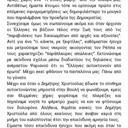
Αντιθέτως ήμαστε έτοιμοι τότε να ορίσουμε πρώτο στις
επόμενες σφυγμομετρήσεις ως δημοφιλέστερο το μουγκό
που παραλάμβανε την προεδρία της Δημοκρατίας.
Συνεχίσαμε όμως να σωπαίνουμε ακόμα και όταν άρχισαν
οι Έλληνες να βάζουν τέλος στην ζωή τους από τις
“παραβιάσεις των δικαιωμάτων από αρχές και εξουσίες”.
Αντί για ένα “τι κάνετε, ρε ξεφτίλες”, καθόμασταν ήσυχα
και μετρούσαμε τους νεκρούς ακούγοντας τον Ρέππα να
τους χαρακτηρίζει “παράπλευρες απώλειες”. Εκτονώσαμε
με ακίνδυνα σχόλια μέσω διαδικτύου τις δηλώσεις του
ανέραστου Ψαριανού ότι οι “Έλληνες αυτοκτονούν από
έρωτα”. Μέχρι εκεί φθάνουν τα παντελόνια μας: Πάνω από
το γόνατο.
Μέχρι και όταν ο Δημήτρης Χριστούλας έδωσε το σύνθημα
αυτοκτονώντας μπροστά στην Βουλή
να φωνάξουμε
, εμείς
σαν θλιμμένες χήρες φορέσαμε τις πλερέζες και
πηγαίναμε νοητά το φέρετρο χωρίς να καν να φτύσουμε
τον δολοφόνο. Αλήθεια, θυμάται κανείς τον Δημήτρη
Χριστούλα από όλους εκείνους που άναβαν κεριά στη
μνήμη του καλύπτοντας έτσι την επικίνδυνη αμνησία τους;
Είμαστε τόσο επικίνδυνα ήσυχοι που ακόμη και όταν το