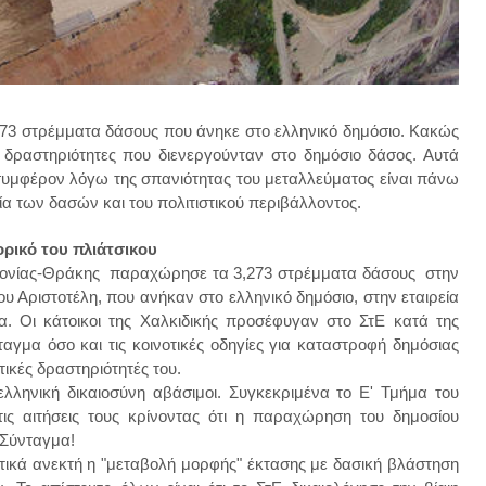
273 στρέμματα δάσους που άνηκε στο ελληνικό δημόσιο. Κακώς
 δραστηριότητες που διενεργούνταν στο δημόσιο δάσος. Αυτά
ό συμφέρον λόγω της σπανιότητας του μεταλλεύματος είναι πάνω
σία των δασών και του πολιτιστικού περιβάλλοντος.
ορικό του πλιάτσικου
εδονίας-Θράκης παραχώρησε τα 3,273 στρέμματα δάσους στην
υ Αριστοτέλη, που ανήκαν στο ελληνικό δημόσιο, στην εταιρεία
α. Οι κάτοικοι της Χαλκιδικής προσέφυγαν στο ΣτΕ κατά της
αγμα όσο και τις κοινοτικές οδηγίες για καταστροφή δημόσιας
υτικές δραστηριότητές του.
ελληνική δικαιοσύνη αβάσιμοι. Συγκεκριμένα το Ε' Τμήμα του
ις αιτήσεις τους κρίνοντας ότι η παραχώρηση του δημοσίου
 Σύνταγμα!
ματικά ανεκτή η "μεταβολή μορφής" έκτασης με δασική βλάστηση