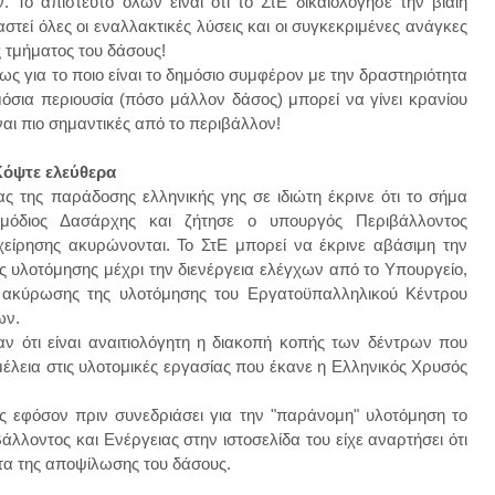
 Το απίστευτο όλων είναι ότι το ΣτΕ δικαιολόγησε την βίαιη
στεί όλες οι εναλλακτικές λύσεις και οι συγκεκριμένες ανάγκες
ς τμήματος του δάσους!
ς για το ποιο είναι το δημόσιο συμφέρον με την δραστηριότητα
όσια περιουσία (πόσο μάλλον δάσος) μπορεί να γίνει κρανίου
είναι πιο σημαντικές από το περιβάλλον!
Κόψτε ελεύθερα
ς της παράδοσης ελληνικής γης σε ιδιώτη έκρινε ότι το σήμα
όδιος Δασάρχης και ζήτησε ο υπουργός Περιβάλλοντος
ιχείρησης ακυρώνονται. Το ΣτΕ μπορεί να έκρινε αβάσιμη την
 υλοτόμησης μέχρι την διενέργεια ελέγχων από το Υπουργείο,
ς ακύρωσης της υλοτόμησης του Εργατοϋπαλληλικού Κέντρου
ων.
αν ότι είναι αναιτιολόγητη η διακοπή κοπής των δέντρων που
έλεια στις υλοτομικές εργασίας που έκανε η Ελληνικός Χρυσός
ς εφόσον πριν συνεδριάσει για την "παράνομη" υλοτόμηση το
λοντος και Ενέργειας στην ιστοσελίδα του είχε αναρτήσει ότι
τα της αποψίλωσης του δάσους.