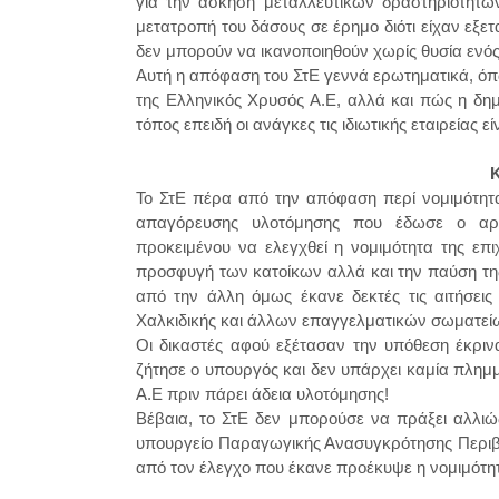
για την άσκηση μεταλλευτικών δραστηριοτήτων.
μετατροπή του δάσους σε έρημο διότι είχαν εξετα
δεν μπορούν να ικανοποιηθούν χωρίς θυσία ενό
Αυτή η απόφαση του ΣτΕ γεννά ερωτηματικά, όπω
της Ελληνικός Χρυσός Α.Ε, αλλά και πώς η δημ
τόπος επειδή οι ανάγκες τις ιδιωτικής εταιρείας 
Το ΣτΕ πέρα από την απόφαση περί νομιμότητα
απαγόρευσης υλοτόμησης που έδωσε ο αρμ
προκειμένου να ελεγχθεί η νομιμότητα της επ
προσφυγή των κατοίκων αλλά και την παύση της
από την άλλη όμως έκανε δεκτές τις αιτήσει
Χαλκιδικής και άλλων επαγγελματικών σωματεί
Οι δικαστές αφού εξέτασαν την υπόθεση έκριν
ζήτησε ο υπουργός και δεν υπάρχει καμία πλημμ
Α.Ε πριν πάρει άδεια υλοτόμησης!
Βέβαια, το ΣτΕ δεν μπορούσε να πράξει αλλιώ
υπουργείο Παραγωγικής Ανασυγκρότησης Περιβάλ
από τον έλεγχο που έκανε προέκυψε η νομιμότη