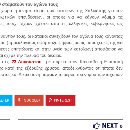
εν σταματούν τον αγώνα τους
 χώρα η κινητοποίηση των κατοίκων της Χαλκιδικής για την
ιωτικών επενδύσεων, οι οποίες για να κάνουν νόμιμα τις
υς τους, έχουν χριστεί από τις ελληνικές κυβερνήσεις ως
εναντίον τους, οι κάτοικοι συνεχίζουν τον αγώνα τους κάνοντας
ράς (προεκλογικώς υφάρπαξε ψήφους με τις υποσχέσεις της για
μεσες επιπτώσεις και στην υγεία των κατοίκων) αποφάσισε να
ι όχι με την πλευρά του δικαίου.
 στις
23 Αυγούστου
με πορεία στον Κάκκαβο η Επιτροπή
 κατά της εξόρυξης χρυσού, αποδεικνύοντας ότι τίποτε δεν
άτος και Δικαιοσύνη πάρ
ουν
το μέρος του νόμου των ισχυρών
ETER
GOOGLE+
PINTEREST
NEXT »