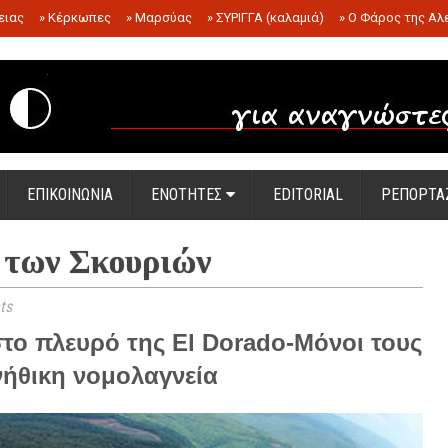
ειας
»
Κέρκωπες
»
Μαρσύας
»
ΣΥΡΙΓΓΑ (καλαμιά)
»
Ο Φάρος της Αλ
.
ΕΠΙΚΟΙΝΩΝΙΑ
ΕΝΟΤΗΤΕΣ
EDITORIAL
ΡΕΠΟΡΤΑ
 των Σκουριών
ts
το πλευρό της El Dorado-Μόνοι τους
ανήθικη νομολαγνεία