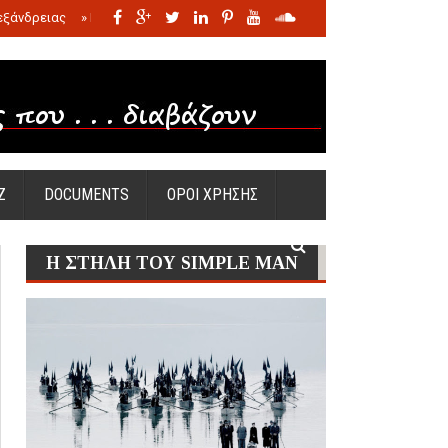
εξάνδρειας
»
Η σφαγή των νηπίων της Σάντας
»
Πώς προέκυψε η Ωραία
Ζ
DOCUMENTS
ΟΡΟΙ ΧΡΗΣΗΣ
Η ΣΤΗΛΗ ΤΟΥ SIMPLE MAN