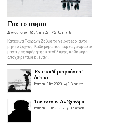
Για το αύριο
στον Τοίχο -
07 Jan 2021 -
1 Comments
Κατερίνα Γκαράνη Ζούμε το χειρότερο, αυτό
μην το ξεχνάς. Κάθε μέρα που περνά γινόμαστε
μάρτυρες αφόρητης κατάθλιψης, κάθε μέρα
αποχαιρετάμε κι έναν...
Ένα παιδί μετρούσε τ'
άστρα
Posted on 13 Dec 2020 -
0 Comments
Τον έλεγαν Αλέξανδρο
Posted on 06 Dec 2020 -
0 Comments