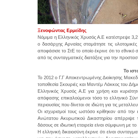
Ξενοφώντας Ερμείδης
Νόμιμα η Ελληνικός Χρυσός Α.Ε κατέστρεψε 3,
ο δασάρχης Αρναίας σταμάτησε τις υλοτομικές
αποφάσισε το ΣτΕ το οποίο έκρινε ότι το εθνικ
από τις συνταγματικές διατάξεις για την προστα
Το ιστ
Το 2012 ο Γ.Γ Αποκεντρωμένης Διοίκησης Μακ
τοποθεσία Σκουριές και Μαντέμ Λάκκος του Δήμο
Ελληνικός Χρυσός Α.Ε για χρήση και κυριότητ
απόφασης επικαλούμενοι τόσο το ελληνικό Σύντ
περιουσίας που δίνεται σε ιδιώτη για τις μεταλλε
Οι ισχυρισμοί τους ωστόσο κρίθηκαν από την 
Ανώτατου Ακυρωτικού Δικαστηρίου απέρριψε τ
δάσους σε ιδιωτική εταιρεία είναι σύμφωνη με το
Η ελληνική δικαιοσύνη έκρινε ότι είναι συνταγ