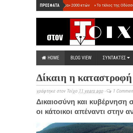
ΠΡΟΣΦΑΤΑ
»
«Ολόγραμμα» 2000 ετών
»
Το τέλος της Οδύσσ
HOME
BLOG VIEW
ΣΥΝΤΑΚΤΕΣ
Δίκαιη η καταστροφή
γράφτηκε στον Τοίχο
11 years ago
-
1 Commen
Δικαιοσύνη και κυβέρνηση σ
οι κάτοικοι απέναντι στην 